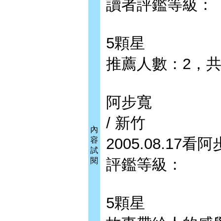
讀者評鑑等級：
5顆星
推薦人數：2，
阿步寬
/ 新竹
內
2005.08.17
容
試
評鑑等級：
閱
5顆星