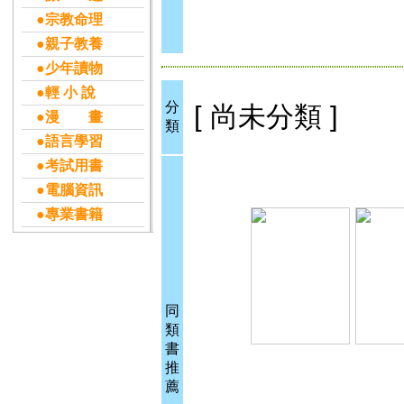
●宗教命理
●親子教養
●少年讀物
●輕 小 說
分
[ 尚未分類 ]
●漫 畫
類
●語言學習
●考試用書
●電腦資訊
●專業書籍
同
類
書
推
薦