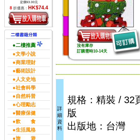
定價93.00元
HK$74.4
8
折優惠：
●二樓推薦
沒有庫存
訂購需時10-14天
●文學小說
●商業理財
●藝術設計
●人文史地
●社會科學
●自然科普
規格：精裝 / 32頁 
●心理勵志
詳
版
●醫療保健
細
●飲 食
資
出版地：台灣
料
●生活風格
●旅 遊