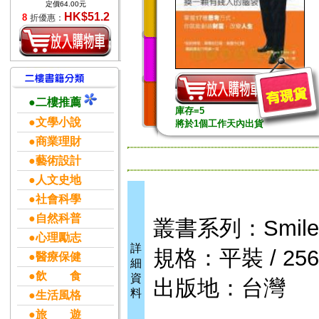
定價64.00元
HK$51.2
8
折優惠：
●二樓推薦
庫存=5
●文學小說
將於1個工作天內出貨
●商業理財
●藝術設計
●人文史地
●社會科學
●自然科普
叢書系列：Smile
●心理勵志
詳
規格：平裝 / 256頁
●醫療保健
細
●飲 食
資
出版地：台灣
料
●生活風格
●旅 遊