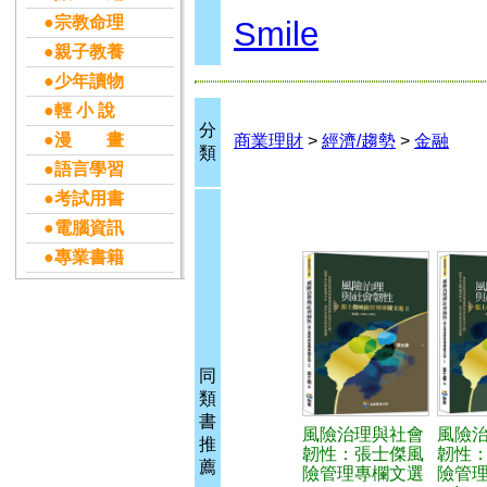
●宗教命理
Smile
●親子教養
●少年讀物
●輕 小 說
分
●漫 畫
商業理財
>
經濟/趨勢
>
金融
類
●語言學習
●考試用書
●電腦資訊
●專業書籍
同
類
書
風險治理與社會
風險
推
韌性：張士傑風
韌性
薦
險管理專欄文選
險管