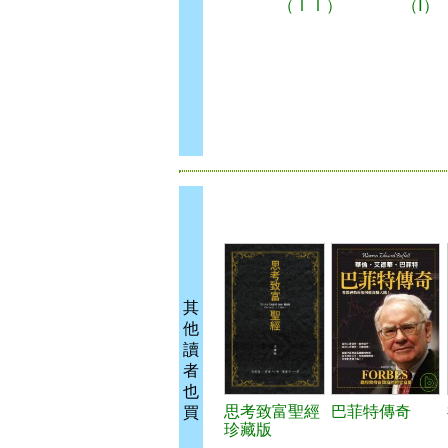
（ＩＩ）
（Ⅰ）
其
他
讀
者
也
思考致富聖經
巴菲特傳奇
買
珍藏版