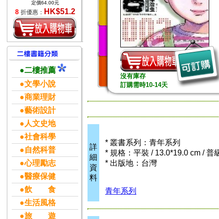
定價64.00元
HK$51.2
8
折優惠：
●二樓推薦
沒有庫存
●文學小說
訂購需時10-14天
●商業理財
●藝術設計
●人文史地
●社會科學
* 叢書系列：青年系列
詳
●自然科普
* 規格：平裝 / 13.0*19.0 cm / 
細
●心理勵志
* 出版地：台灣
資
●醫療保健
料
●飲 食
青年系列
●生活風格
●旅 遊