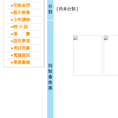
●宗教命理
分
[ 尚未分類 ]
類
●親子教養
●少年讀物
●輕 小 說
●漫 畫
●語言學習
●考試用書
●電腦資訊
●專業書籍
同
類
書
推
薦