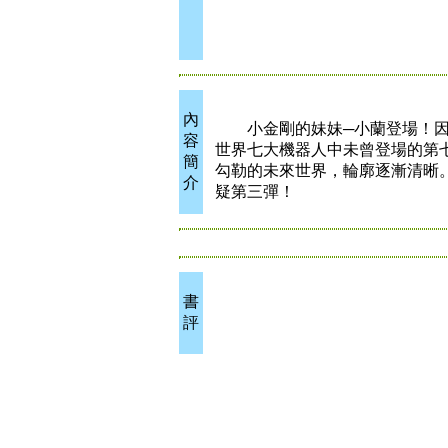
內
小金剛的妹妹─小蘭登場！因為
容
世界七大機器人中未曾登場的第
簡
勾勒的未來世界，輪廓逐漸清晰
介
疑第三彈！
書
評