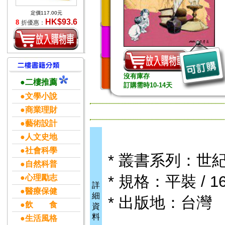
定價117.00元
HK$93.6
8
折優惠：
沒有庫存
●二樓推薦
訂購需時10-14天
●文學小說
●商業理財
●藝術設計
●人文史地
●社會科學
* 叢書系列：世紀
●自然科普
* 規格：平裝 / 16
●心理勵志
詳
●醫療保健
細
* 出版地：台灣
●飲 食
資
料
●生活風格