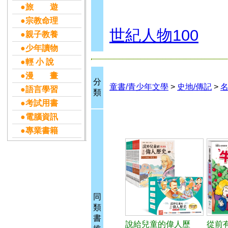
●旅 遊
●宗教命理
世紀人物100
●親子教養
●少年讀物
●輕 小 說
●漫 畫
分
童書/青少年文學
>
史地/傳記
>
●語言學習
類
●考試用書
●電腦資訊
●專業書籍
同
類
書
說給兒童的偉人歷
從前