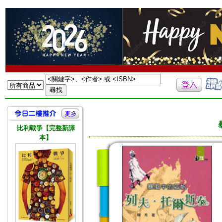
比利戰爭【完整新譯
本】