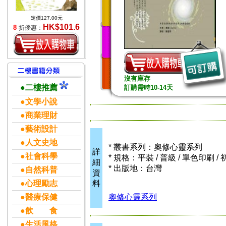
定價127.00元
HK$101.6
8
折優惠：
沒有庫存
●二樓推薦
訂購需時10-14天
●文學小說
●商業理財
●藝術設計
●人文史地
* 叢書系列：奧修心靈系列
詳
●社會科學
* 規格：平裝 / 普級 / 單色印刷 / 
細
* 出版地：台灣
●自然科普
資
●心理勵志
料
●醫療保健
奧修心靈系列
●飲 食
●生活風格