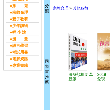
●旅 遊
分
宗教命理
>
其他各教
類
●宗教命理
●親子教養
●少年讀物
●輕 小 說
●漫 畫
●語言學習
●考試用書
●電腦資訊
同
●專業書籍
類
書
法身顯相集 革
2019
推
新版
兌現
薦