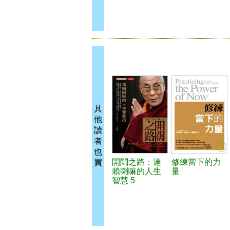
其
他
讀
者
也
開闊之路：達
修練當下的力
買
賴喇嘛的人生
量
智慧 5