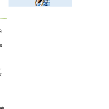
的
和
主
家
的