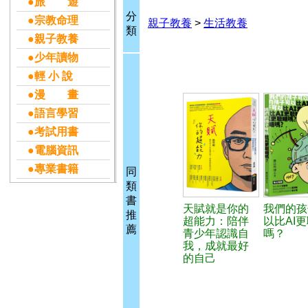
●旅 遊
分
●宗教命理
親子教養
>
生活教養
類
●親子教養
●少年讀物
●輕 小 說
●漫 畫
●語言學習
●考試用書
●電腦資訊
●專業書籍
同
類
書
天賦就是你的
我們的孩
推
超能力：陪伴
以比AI
薦
青少年認識自
嗎？
我，成就最好
的自己