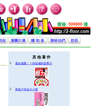
其 他 著 作
1.
還在減重！？你該減的是壓力
2.
罵孩子何必大小聲