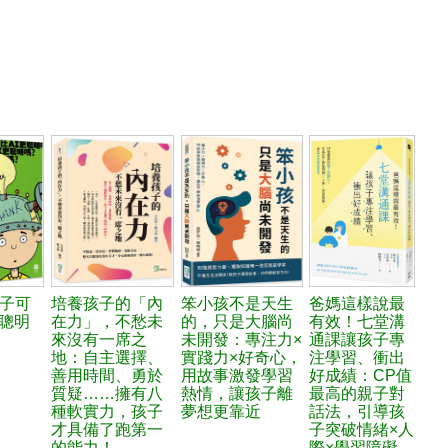
子可
培養孩子的「內
笨小孩不是天生
爸媽這樣說最
更聰明
在力」，不愁未
的，只是大腦尚
有效！七堂溝
來沒有一席之
未開發：專注力×
通課讓孩子專
地：自主選擇、
實踐力×好奇心，
注學習、衝出
善用時間、勇於
用故事激發學習
好成績：CP值
質疑……擁有八
熱情，讓孩子離
最高的親子對
種軟實力，孩子
夢想更靠近
話法，引導孩
才具備了跑第一
子突破情緒×人
的能力！
際×學習障礙，