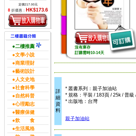
定價217.00元
HK$173.6
8
折優惠：
●二樓推薦
沒有庫存
訂購需時10-14天
●文學小說
●商業理財
●藝術設計
●人文史地
●社會科學
* 叢書系列：親子加油站
詳
* 規格：平裝 / 183頁 / 25k / 普
●自然科普
細
* 出版地：台灣
●心理勵志
資
料
●醫療保健
親子加油站
●飲 食
●生活風格