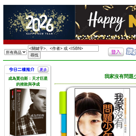
我家沒有問題
成為賈伯斯：天才巨星
的挫敗與孕成