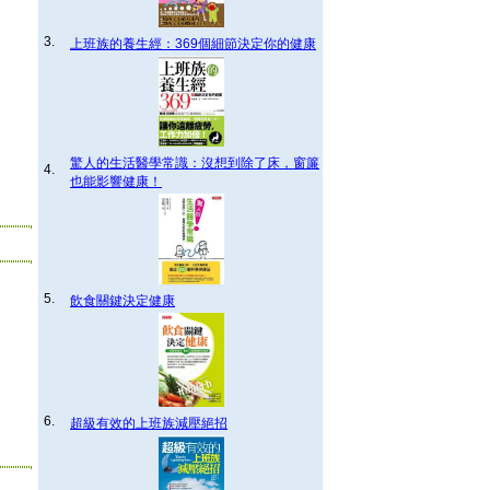
3.
上班族的養生經：369個細節決定你的健康
驚人的生活醫學常識：沒想到除了床，窗簾
4.
也能影響健康！
5.
飲食關鍵決定健康
6.
超級有效的上班族減壓絕招