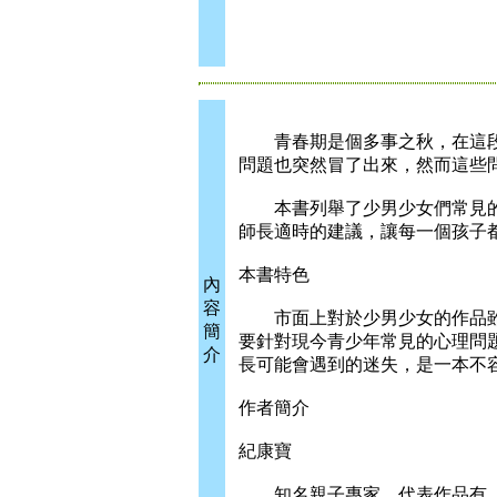
青春期是個多事之秋，在這段
問題也突然冒了出來，然而這些
本書列舉了少男少女們常見的3
師長適時的建議，讓每一個孩子
本書特色
內
容
市面上對於少男少女的作品雖
簡
要針對現今青少年常見的心理問
介
長可能會遇到的迷失，是一本不
作者簡介
紀康寶
知名親子專家，代表作品有「教