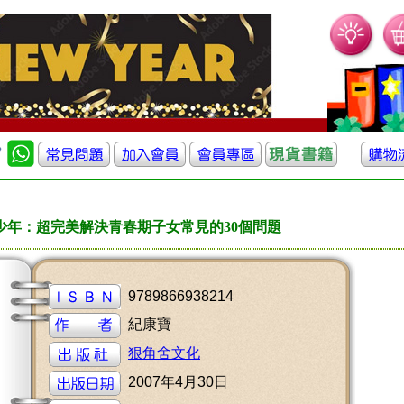
少年：超完美解決青春期子女常見的30個問題
9789866938214
紀康寶
狠角舍文化
2007年4月30日