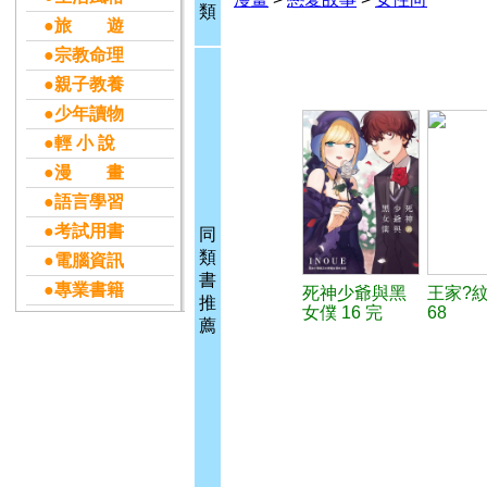
類
●旅 遊
●宗教命理
●親子教養
●少年讀物
●輕 小 說
●漫 畫
●語言學習
●考試用書
同
類
●電腦資訊
書
●專業書籍
死神少爺與黑
王家?
推
女僕 16 完
68
薦