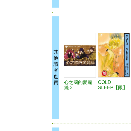
其
他
讀
者
也
心之國的愛麗
COLD
買
絲 3
SLEEP【限】