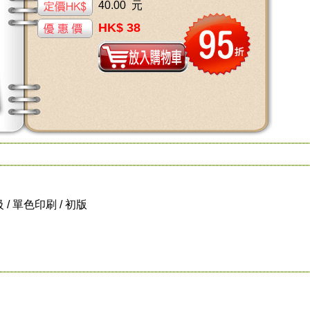
40.00 元
HK$ 38
普級 / 單色印刷 / 初版