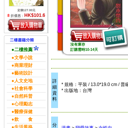
定價127.00元
HK$101.6
8
折優惠：
沒有庫存
●二樓推薦
訂購需時10-14天
●文學小說
●商業理財
●藝術設計
●人文史地
詳
* 規格：平裝 / 13.0*19.0 cm / 
細
●社會科學
* 出版地：台灣
資
●自然科普
料
●心理勵志
●醫療保健
●飲 食
分
●生活風格
漫畫
>
戀愛故事
>
女性向