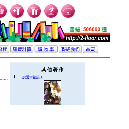
其 他 著 作
1.
戀愛幸福論 1