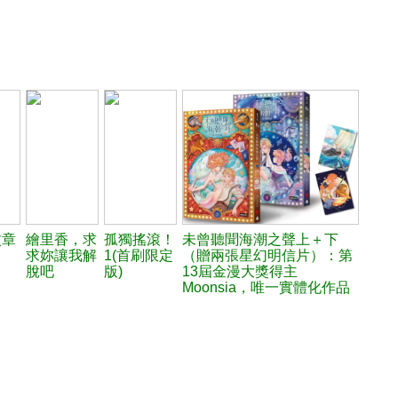
紋章
繪里香，求
孤獨搖滾！
未曾聽聞海潮之聲上＋下
求妳讓我解
1(首刷限定
（贈兩張星幻明信片）：第
脫吧
版)
13屆金漫大獎得主
Moonsia，唯一實體化作品