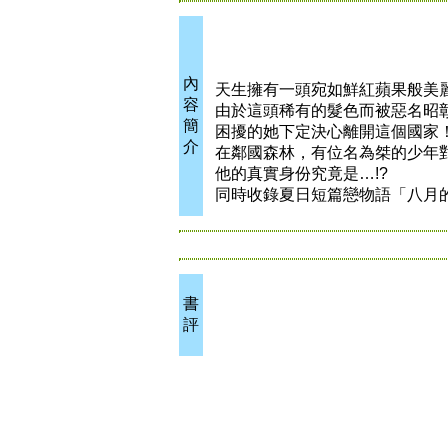
內
天生擁有一頭宛如鮮紅蘋果般美
容
由於這頭稀有的髮色而被惡名昭
簡
困擾的她下定決心離開這個國家
介
在鄰國森林，有位名為桀的少年
他的真實身份究竟是…!?
同時收錄夏日短篇戀物語「八月
書
評