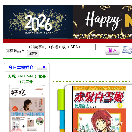
好吃（NO.5＋6）套書
（共二冊）