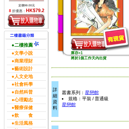
定價99.00元
HK$79.2
8
折優惠：
●二樓推薦
●文學小說
庫存=1
將於1個工作天內出貨
●商業理財
●藝術設計
●人文史地
●社會科學
詳
●自然科普
叢書系列：
星戀館
細
規格：平裝 / 普通級
●心理勵志
資
星戀館
●醫療保健
料
●飲 食
●生活風格