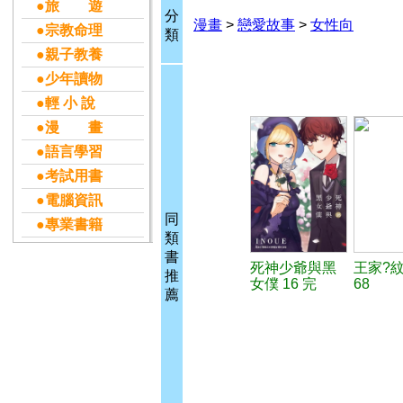
●旅 遊
分
漫畫
>
戀愛故事
>
女性向
●宗教命理
類
●親子教養
●少年讀物
●輕 小 說
●漫 畫
●語言學習
●考試用書
●電腦資訊
同
●專業書籍
類
書
死神少爺與黑
王家?
推
女僕 16 完
68
薦