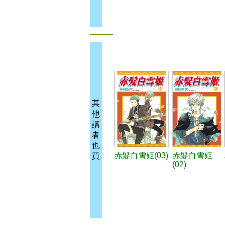
其
他
讀
者
也
赤髮白雪姬(03)
赤髮白雪姬
買
(02)