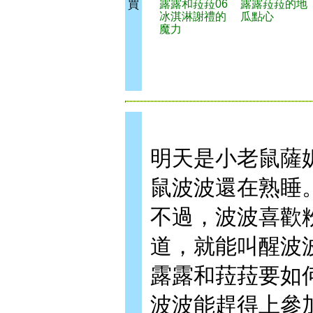
露露和菈菈06
露露菈菈的地
買
冰淇淋謝禮的
瓜點心
魔力
明天是小老鼠薩
鼠波波還在熟睡
不過，波波喜歡
道，就能叫醒波
露露和菈菈要如
波波能趕得上參