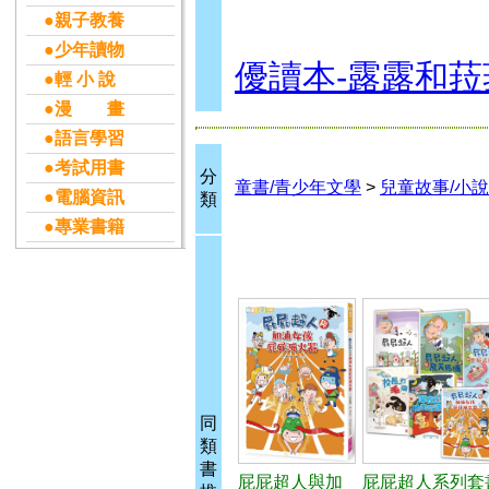
●親子教養
●少年讀物
優讀本-露露和菈
●輕 小 說
●漫 畫
●語言學習
●考試用書
分
童書/青少年文學
>
兒童故事/小說
●電腦資訊
類
●專業書籍
同
類
書
屁屁超人與加
屁屁超人系列套書