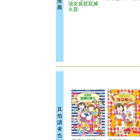
推
油女孩屁屁滅
薦
火器
其
他
讀
者
也