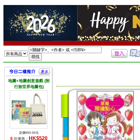
地圖+地圖創意遊戲 (附
行旅世界地圖包)
定價650.00元
HK$520
8
折優惠：