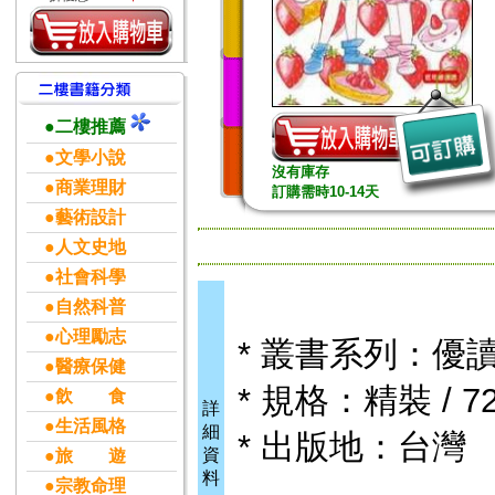
●二樓推薦
●文學小說
沒有庫存
●商業理財
訂購需時10-14天
●藝術設計
●人文史地
●社會科學
●自然科普
●心理勵志
* 叢書系列：優
●醫療保健
* 規格：精裝 / 72
●飲 食
詳
●生活風格
細
* 出版地：台灣
資
●旅 遊
料
●宗教命理