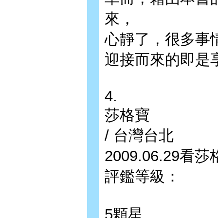
來，
心靜了，很多事
迎接而來的即是享
4.
莎格寶
/ 台灣台北
2009.06.29
評鑑等級：
5顆星