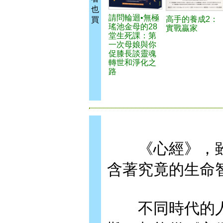
也
請問輪迴•無極
高手的養成2：
買
瑤池金母的28
實戰贏家
堂生死課：第
一次母娘與你
促膝長談靈魂
轉世和淨化之
路
《心經》，雖
含著究竟的生命
不同時代的人