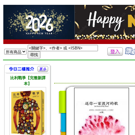
比利戰爭【完整新譯
本】