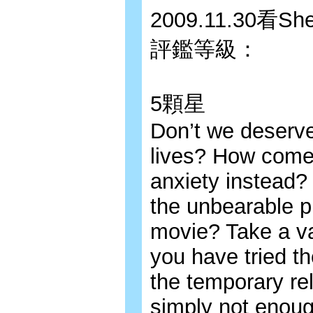
2009.11.30看S
評鑑等級：
5顆星
Don’t we deserve
lives? How come
anxiety instead?
the unbearable 
movie? Take a va
you have tried th
the temporary rel
simply not enoug