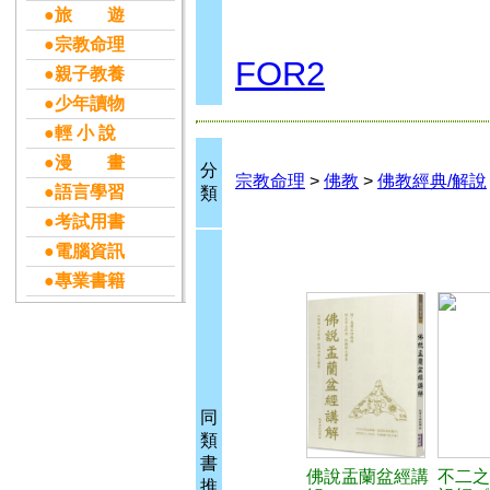
●旅 遊
●宗教命理
FOR2
●親子教養
●少年讀物
●輕 小 說
●漫 畫
分
宗教命理
>
佛教
>
佛教經典/解說
●語言學習
類
●考試用書
●電腦資訊
●專業書籍
同
類
書
佛說盂蘭盆經講
不二之
推