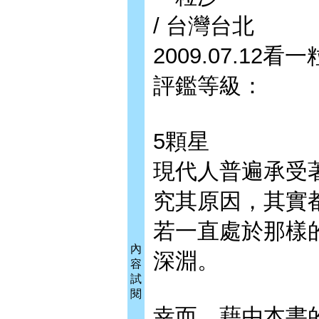
/ 台灣台北
2009.07.12
評鑑等級：
5顆星
現代人普遍承受
究其原因，其實
若一直處於那樣
內
深淵。
容
試
閱
幸而，藉由本書