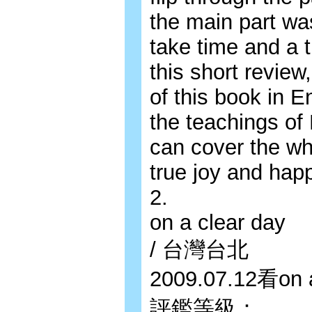
the main part was 
take time and a 
this short review,
of this book in E
the teachings of
can cover the wh
true joy and hap
2.
on a clear day
/ 台灣台北
2009.07.12看on
評鑑等級：