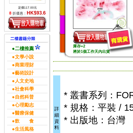
定價117.00元
HK$93.6
8
折優惠：
庫存=2
●二樓推薦
將於1個工作天內出貨
●文學小說
●商業理財
●藝術設計
●人文史地
●社會科學
* 叢書系列：FO
●自然科普
●心理勵志
* 規格：平裝 / 15
詳
●醫療保健
細
* 出版地：台灣
●飲 食
資
料
●生活風格