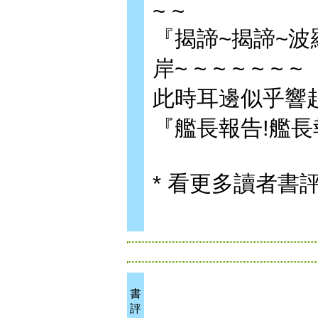
~ ~
『揭諦~揭諦~波
岸~ ~ ~ ~ ~ ~ ~
此時耳邊似乎響起
『艦長報告!艦長
* 看更多讀者書
書
評