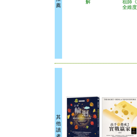
解
祖師《
薦
全維度
其
他
讀
者