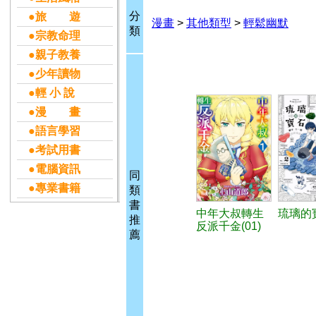
分
●旅 遊
漫畫
>
其他類型
>
輕鬆幽默
類
●宗教命理
●親子教養
●少年讀物
●輕 小 說
●漫 畫
●語言學習
●考試用書
●電腦資訊
同
●專業書籍
類
書
中年大叔轉生
琉璃的寶
推
反派千金(01)
薦