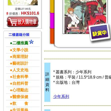
定價127.00元
HK$101.6
8
折優惠：
●二樓推薦
●文學小說
●商業理財
●藝術設計
●人文史地
* 叢書系列：少年系列
詳
●社會科學
* 規格：平裝 / 11.5*18.9 cm / 
細
* 出版地：台灣
●自然科普
資
料
●心理勵志
少年系列
●醫療保健
●飲 食
●生活風格