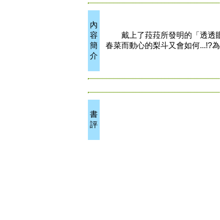
內
容
戴上了菈菈所發明的「透透眼罩
簡
春菜而動心的梨斗又會如何...!
介
書
評