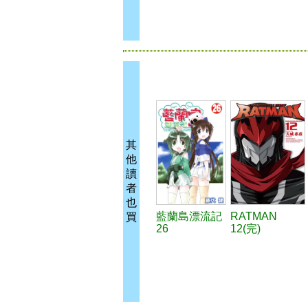
其
他
讀
者
也
藍蘭島漂流記
RATMAN
買
26
12(完)