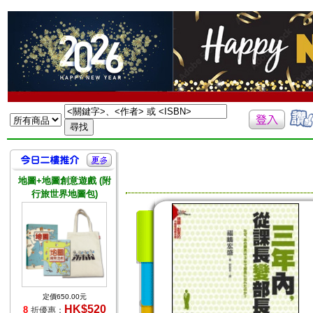
地圖+地圖創意遊戲 (附
行旅世界地圖包)
定價650.00元
HK$520
8
折優惠：