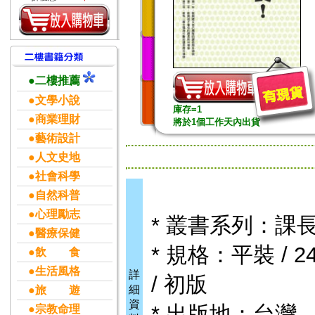
●二樓推薦
●文學小說
庫存=1
●商業理財
將於1個工作天內出貨
●藝術設計
●人文史地
●社會科學
●自然科普
●心理勵志
* 叢書系列：課
●醫療保健
* 規格：平裝 / 24
●飲 食
●生活風格
詳
/ 初版
細
●旅 遊
資
* 出版地：台灣
●宗教命理