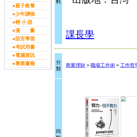
料
●親子教養
●少年讀物
●輕 小 說
●漫 畫
課長學
●語言學習
●考試用書
●電腦資訊
分
●專業書籍
商業理財
>
職場工作術
>
工作哲
類
同