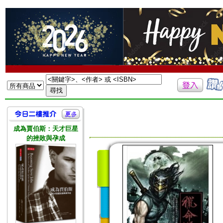
成為賈伯斯：天才巨星
的挫敗與孕成