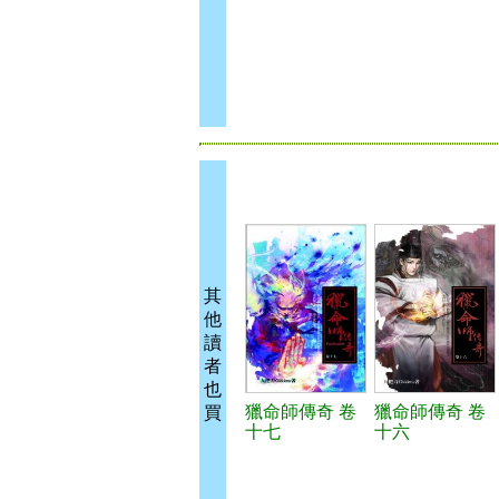
其
他
讀
者
也
獵命師傳奇 卷
獵命師傳奇 卷
買
十七
十六