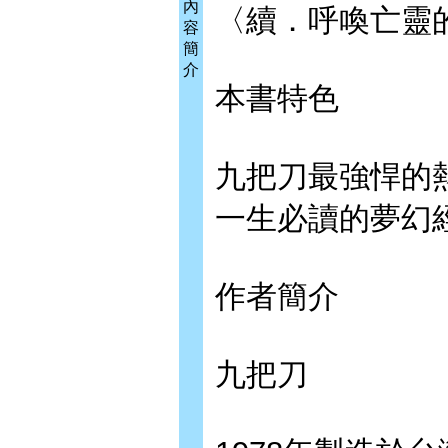
內
〈續．呼喚亡靈
容
簡
介
本書特色
九把刀最強悍的
一生必讀的夢幻
作者簡介
九把刀