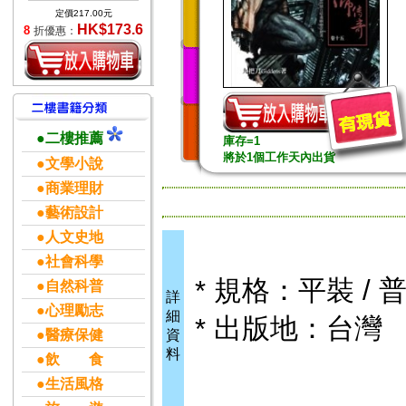
定價217.00元
HK$173.6
8
折優惠：
●二樓推薦
庫存=1
將於1個工作天內出貨
●文學小說
●商業理財
●藝術設計
●人文史地
●社會科學
* 規格：平裝 / 普
●自然科普
詳
●心理勵志
細
* 出版地：台灣
●醫療保健
資
料
●飲 食
●生活風格