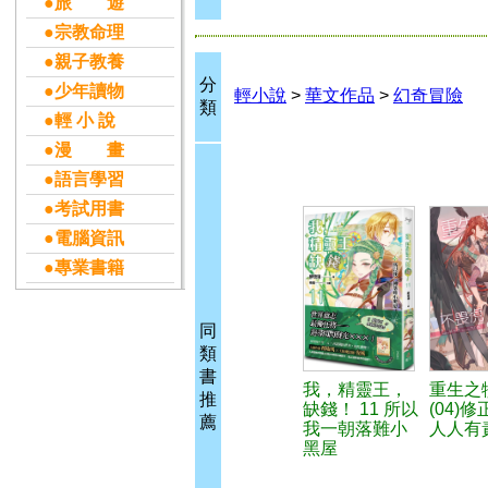
●旅 遊
●宗教命理
●親子教養
分
●少年讀物
輕小說
>
華文作品
>
幻奇冒險
類
●輕 小 說
●漫 畫
●語言學習
●考試用書
●電腦資訊
●專業書籍
同
類
書
我，精靈王，
重生之
推
缺錢！ 11 所以
(04)
薦
我一朝落難小
人人有
黑屋