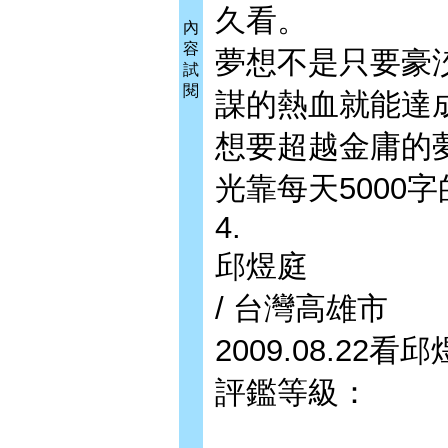
久看。
內
容
夢想不是只要豪
試
閱
謀的熱血就能達
想要超越金庸的
光靠每天5000
4.
邱煜庭
/ 台灣高雄市
2009.08.22
評鑑等級：