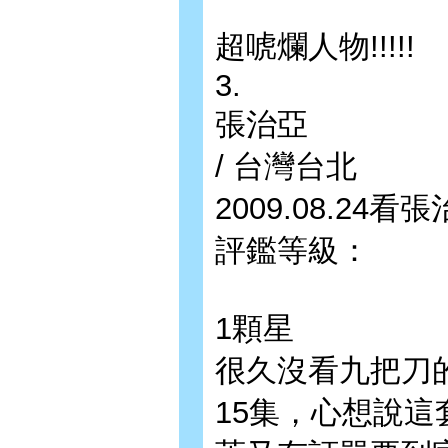
超唬爛人物!!!!!
3.
張治亞
/ 台灣台北
2009.08.24
評鑑等級：
1顆星
很久沒看九把刀
15集，心想說