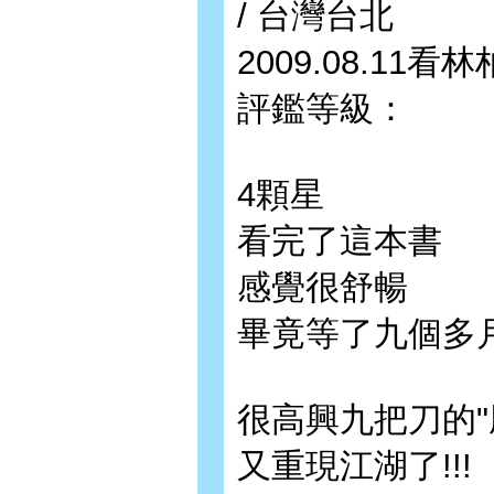
/ 台灣台北
2009.08.11
評鑑等級：
4顆星
看完了這本書
感覺很舒暢
畢竟等了九個多
很高興九把刀的"
又重現江湖了!!!