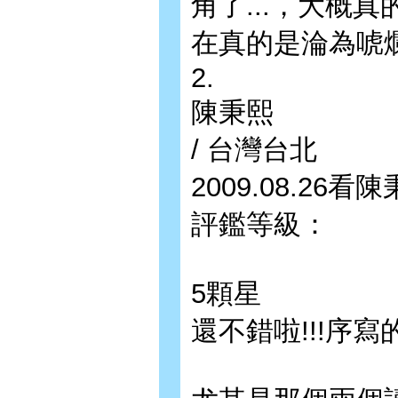
角了...，大概
在真的是淪為唬
2.
陳秉熙
/ 台灣台北
2009.08.26
評鑑等級：
5顆星
還不錯啦!!!序寫