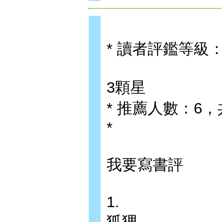
* 讀者評鑑等級
3顆星
* 推薦人數：6
*
我要寫書評
1.
狐狸