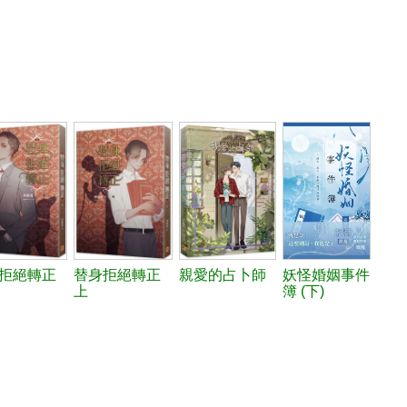
拒絕轉正
替身拒絕轉正
親愛的占卜師
妖怪婚姻事件
上
簿 (下)