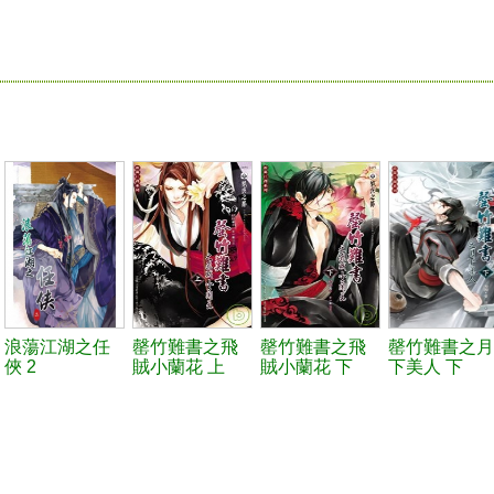
浪蕩江湖之任
罄竹難書之飛
罄竹難書之飛
罄竹難書之月
俠 2
賊小蘭花 上
賊小蘭花 下
下美人 下