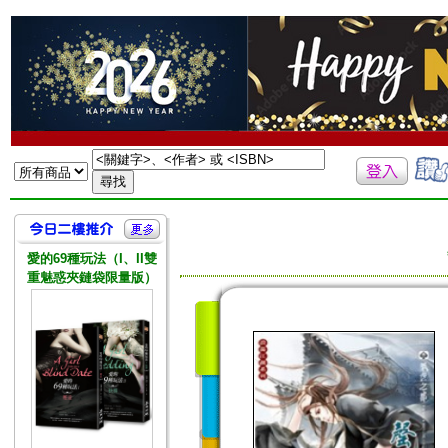
愛的69種玩法（I、II雙
重魅惑夾鏈袋限量版）