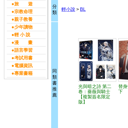
●旅 遊
分
輕小說
>
BL
●宗教命理
類
●親子教養
●少年讀物
●輕 小 說
●漫 畫
●語言學習
●考試用書
●電腦資訊
同
●專業書籍
類
書
光與暗之詩 第二
替身
推
卷：薔薇與騎士
下
薦
【複製簽名限定
版】