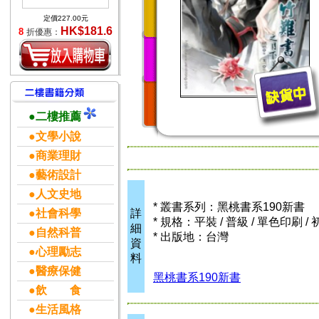
定價227.00元
HK$181.6
8
折優惠：
●二樓推薦
●文學小說
●商業理財
●藝術設計
●人文史地
* 叢書系列：黑桃書系190新書
●社會科學
詳
* 規格：平裝 / 普級 / 單色印刷 / 
細
●自然科普
* 出版地：台灣
資
●心理勵志
料
●醫療保健
黑桃書系190新書
●飲 食
●生活風格