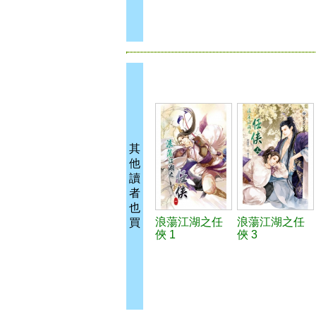
其
他
讀
者
也
浪蕩江湖之任
浪蕩江湖之任
買
俠 1
俠 3