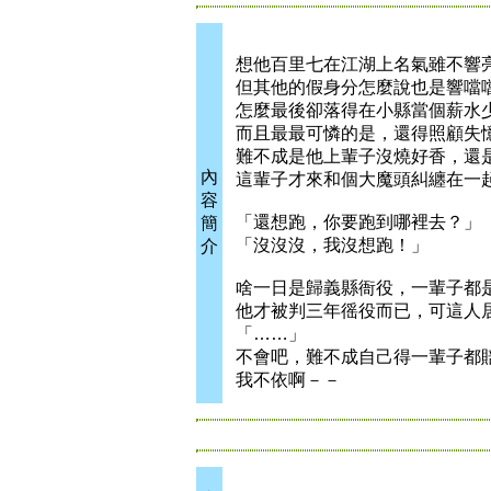
想他百里七在江湖上名氣雖不響
但其他的假身分怎麼說也是響噹
怎麼最後卻落得在小縣當個薪水
而且最最可憐的是，還得照顧失
難不成是他上輩子沒燒好香，還
內
這輩子才來和個大魔頭糾纏在一
容
「還想跑，你要跑到哪裡去？」
簡
「沒沒沒，我沒想跑！」
介
啥一日是歸義縣衙役，一輩子都
他才被判三年徭役而已，可這人
「……」
不會吧，難不成自己得一輩子都
我不依啊－－