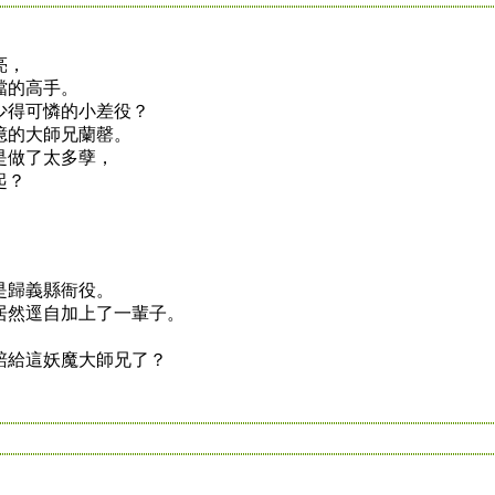
亮，
噹的高手。
少得可憐的小差役？
憶的大師兄蘭罄。
是做了太多孽，
起？
是歸義縣衙役。
居然逕自加上了一輩子。
賠給這妖魔大師兄了？