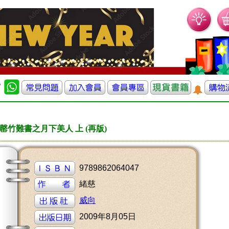
罄竹難書之月下美人 上 (再版)
9789862064047
緒慈
威向
2009年8月05日