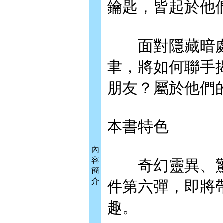
鑰匙，皆起於他
面對隱藏暗處
聿，將如何聯手
朋友？屬於他們
本書特色
內
容
奇幻靈異、驚
簡
介
件第六彈，即將
趣。