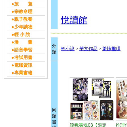
●旅 遊
●宗教命理
悅讀館
●親子教養
●少年讀物
●輕 小 說
●漫 畫
分
輕小說
>
華文作品
>
驚悚推理
●語言學習
類
●考試用書
●電腦資訊
●專業書籍
同
類
書
殺戮靈魂03【限定
推理