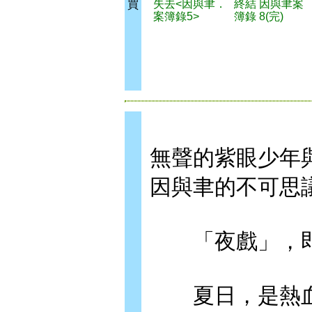
失去<因與聿．
終結 因與聿案
買
案簿錄5>
簿錄 8(完)
無聲的紫眼少年
因與聿的不可思
「夜戲」，即將上
夏日，是熱血