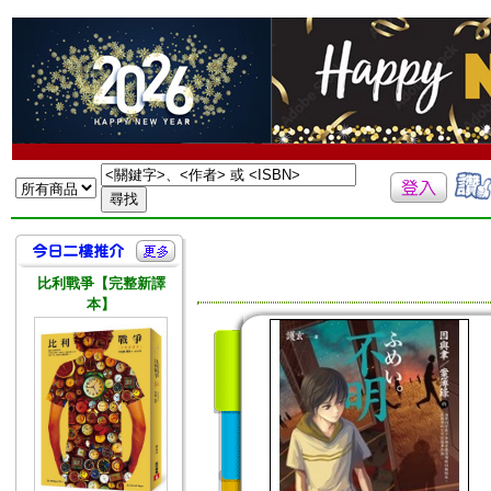
比利戰爭【完整新譯
本】