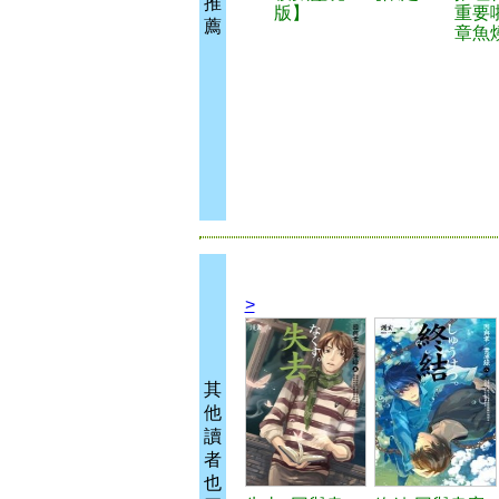
推
版】
重要
薦
章魚
>
其
他
讀
者
也