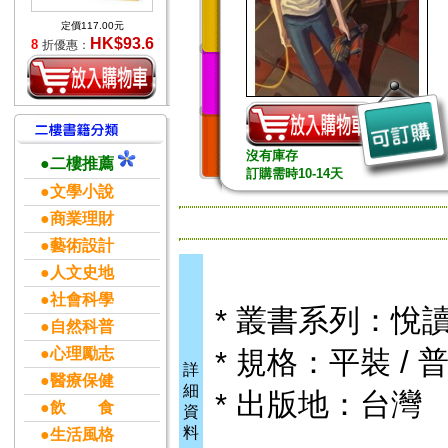
定價117.00元
HK$93.6
8
折優惠：
沒有庫存
●二樓推薦
訂購需時10-14天
●文學小說
●商業理財
●藝術設計
●人文史地
●社會科學
* 叢書系列：悅
●自然科普
●心理勵志
* 規格：平裝 / 普
詳
●醫療保健
細
* 出版地：台灣
●飲 食
資
料
●生活風格