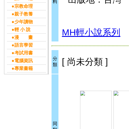
料
●宗教命理
●親子教養
●少年讀物
●輕 小 說
MH輕小說系列
●漫 畫
●語言學習
●考試用書
分
[ 尚未分類 ]
●電腦資訊
類
●專業書籍
同