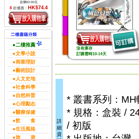
定價93.00元
HK$74.4
8
折優惠：
●二樓推薦
沒有庫存
●文學小說
訂購需時10-14天
●商業理財
●藝術設計
●人文史地
●社會科學
●自然科普
* 叢書系列：M
●心理勵志
* 規格：盒裝 / 24
●醫療保健
●飲 食
詳
/ 初版
細
●生活風格
資
* 出版地：台灣
●旅 遊