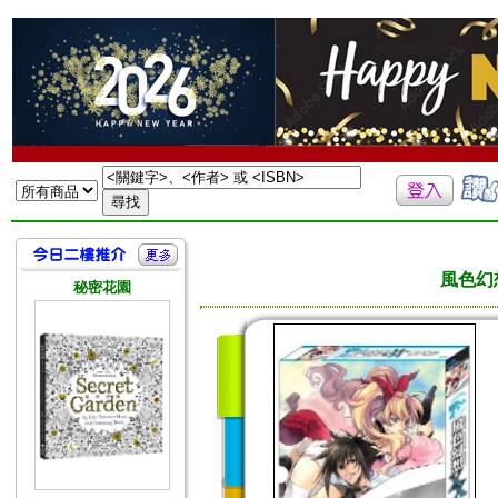
風色幻
秘密花園