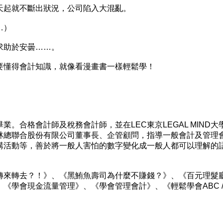
起就不斷出狀況，公司陷入大混亂。
…）
助於安曇……。
懂得會計知識，就像看漫畫書一樣輕鬆學！
合格會計師及稅務會計師，並在LEC東京LEGAL MIND大
林總聯合股份有限公司董事長、企管顧問，指導一般會計及管理
講活動等，善於將一般人害怕的數字變化成一般人都可以理解的
來轉去？！》、《黑鮪魚壽司為什麼不賺錢？》、《百元理髮
《學會現金流量管理》、《學會管理會計》、《輕鬆學會ABC 