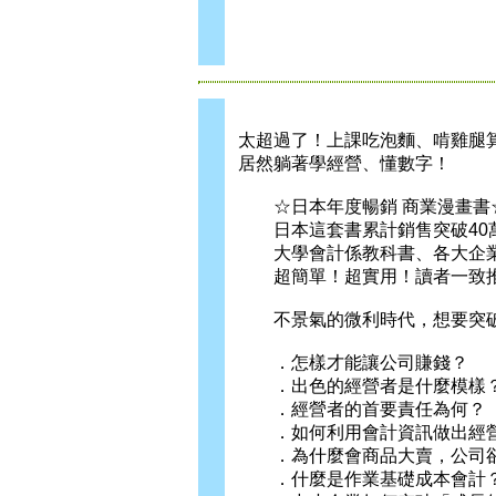
太超過了！上課吃泡麵、啃雞腿
居然躺著學經營、懂數字！
☆日本年度暢銷 商業漫畫書
日本這套書累計銷售突破40
大學會計係教科書、各大企業
超簡單！超實用！讀者一致推
不景氣的微利時代，想要突破
．怎樣才能讓公司賺錢？
．出色的經營者是什麼模樣
．經營者的首要責任為何？
．如何利用會計資訊做出經
．為什麼會商品大賣，公司卻
．什麼是作業基礎成本會計