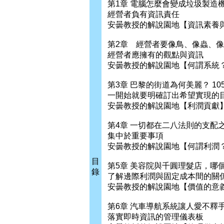
第1章 電腦怎麼會變成垃圾製造機
經營者負有資訊責任
安曇教授的解說園地【資訊素養與
第2章 經營者要像鳥、像蟲、像魚
經營者應擁有的觀點與資訊
安曇教授的解說園地【何謂系統？】
第3章 巴黎的街道為何美麗？ 10
一開始就要明確訂出希望實現的
安曇教授的解說園地【利潤貢獻】 
第4章 一切都在二八法則的支配之下
集中於重要事項
安曇教授的解說園地【何謂利潤？】
目
第5章 美容院與千圓理髮店，哪個
錄
了解邊際利潤與固定成本間的關
安曇教授的解說園地【價值的意義】
第6章 汽車導航系統讓人愛不釋手 
落實即時資訊的管理儀表板