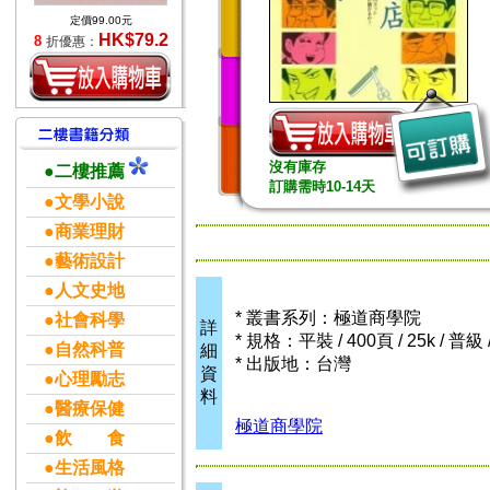
定價99.00元
HK$79.2
8
折優惠：
沒有庫存
●二樓推薦
訂購需時10-14天
●文學小說
●商業理財
●藝術設計
●人文史地
* 叢書系列：極道商學院
●社會科學
詳
* 規格：平裝 / 400頁 / 25k / 普
●自然科普
細
* 出版地：台灣
資
●心理勵志
料
●醫療保健
極道商學院
●飲 食
●生活風格