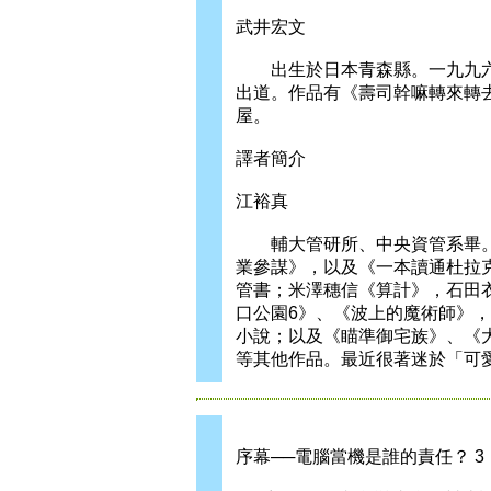
武井宏文
出生於日本青森縣。一九九六年以「I
出道。作品有《壽司幹嘛轉來轉
屋。
譯者簡介
江裕真
輔大管研所、中央資管系畢。
業參謀》，以及《一本讀通杜拉克
管書；米澤穗信《算計》，石田
口公園6》、《波上的魔術師》
小說；以及《瞄準御宅族》、《
等其他作品。最近很著迷於「可
序幕──電腦當機是誰的責任？ 3