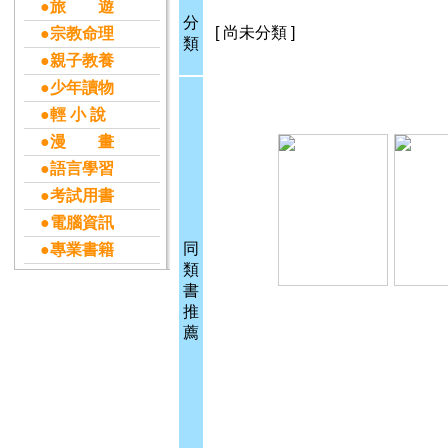
●旅 遊
分
[ 尚未分類 ]
●宗教命理
類
●親子教養
●少年讀物
●輕 小 說
●漫 畫
●語言學習
●考試用書
●電腦資訊
同
●專業書籍
類
書
推
薦