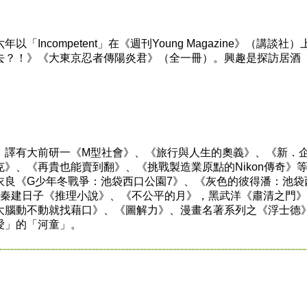
ncompetent」在《週刊Young Magazine》（講談社）
去？！》《大東京忍者傳陽炎君》（全一冊）。興趣是探訪居酒
譯有大前研一《M型社會》、《旅行與人生的奧義》、《新．
》、《再貴也能賣到翻》、《挑戰製造業原點的Nikon傳奇》
衣良《G少年冬戰爭：池袋西口公園7》、《灰色的彼得潘：池袋
，秦建日子《推理小說》、《不公平的月》，黑武洋《肅清之門
大腦動不動就找藉口》、《圖解力》、漫畫名著系列之《浮士德
愛」的「河童」。