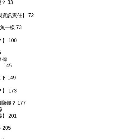
？ 33
資訊責任】 72
一樣 73
 100
5
目標
145
 149
 173
賺錢？ 177
係
 201
205