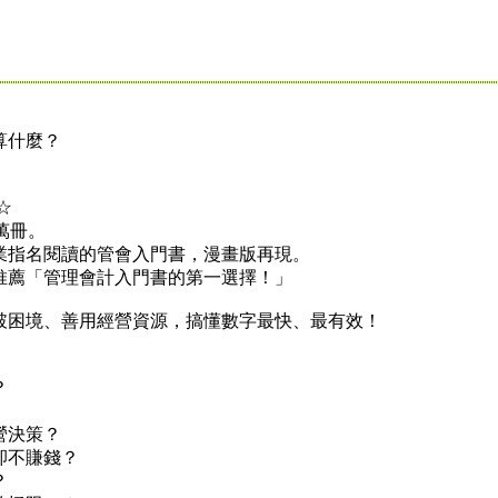
算什麼？
☆
萬冊。
指名閱讀的管會入門書，漫畫版再現。
薦「管理會計入門書的第一選擇！」
困境、善用經營資源，搞懂數字最快、最有效！
？
營決策？
不賺錢？
？