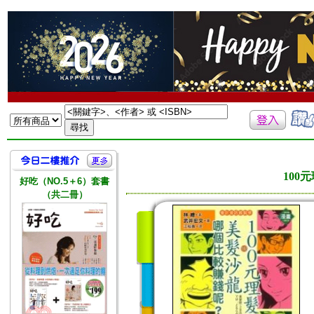
10
好吃（NO.5＋6）套書
（共二冊）