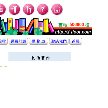
其 他 著 作