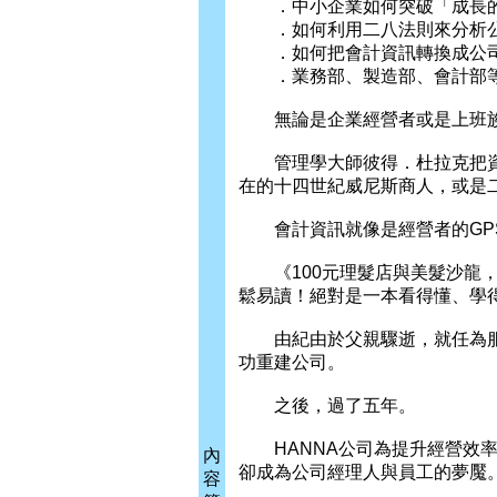
．中小企業如何突破「成長的
．如何利用二八法則來分析公
．如何把會計資訊轉換成公司
．業務部、製造部、會計部等
無論是企業經營者或是上班族
管理學大師彼得．杜拉克把資
在的十四世紀威尼斯商人，或是
會計資訊就像是經營者的GPS
《100元理髮店與美髮沙龍，
鬆易讀！絕對是一本看得懂、學
由紀由於父親驟逝，就任為服飾
功重建公司。
之後，過了五年。
HANNA公司為提升經營效率
內
卻成為公司經理人與員工的夢魘
容