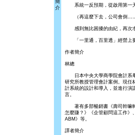
簡
系統一反預期，從啟用第一天
介
（再這麼下去，公司會倒…
感到無比困擾的由紀，再次求
「一里通，百里透」經營上要
作者簡介
林總
日本中央大學商學院會計系畢業。
研究所教授管理會計案例。現任
計系統的設計和導入，並進行演
言。
著有多部暢銷書《壽司幹嘛轉
怎麼賺？》《企管顧問這工作》、
ABM》等。
譯者簡介