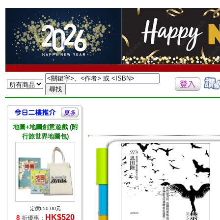
地圖+地圖創意遊戲 (附
行旅世界地圖包)
定價650.00元
HK$520
8
折優惠：