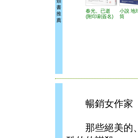
類
書
春光。已逝
小說 地
推
(附印刷簽名)
筒
薦
暢銷女作家 
那些絕美的、