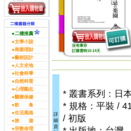
●二樓推薦
●文學小說
沒有庫存
●商業理財
訂購需時10-14天
●藝術設計
●人文史地
●社會科學
●自然科普
●心理勵志
* 叢書系列：日
●醫療保健
* 規格：平裝 / 41
●飲 食
●生活風格
詳
/ 初版
細
●旅 遊
資
* 出版地：台灣
●宗教命理