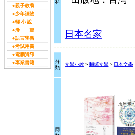
料
●親子教養
●少年讀物
●輕 小 說
●漫 畫
日本名家
●語言學習
●考試用書
●電腦資訊
分
●專業書籍
文學小說
>
翻譯文學
>
日本文學
類
同