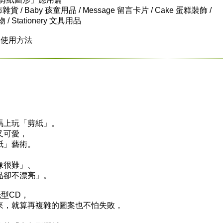
布雜貨 / Baby 孩童用品 / Message 留言卡片 / Cake 蛋糕裝飾 /
物 / Stationery 文具用品
M的使用方法
上玩「剪紙」。
又可愛，
」藝術。
很難」、
卻不漂亮」。
型CD，
，就算再複雜的圖案也不怕失敗，