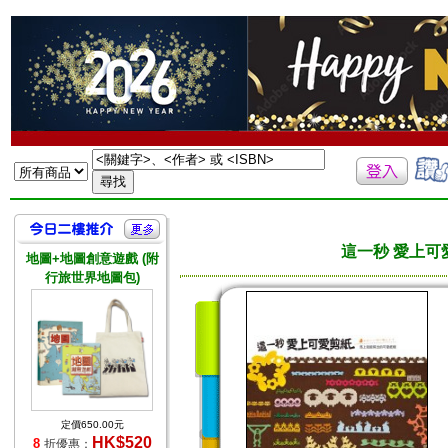
這一秒 愛上可
地圖+地圖創意遊戲 (附
行旅世界地圖包)
定價650.00元
HK$520
8
折優惠：