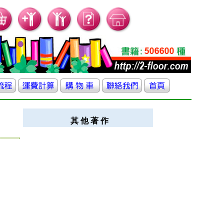
其 他 著 作