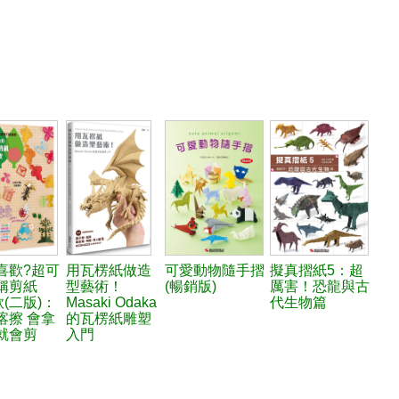
喜歡?超可
用瓦楞紙做造
可愛動物隨手摺
擬真摺紙5：超
稱剪紙
型藝術！
(暢銷版)
厲害！恐龍與古
款(二版)：
Masaki Odaka
代生物篇
喀擦 會拿
的瓦楞紙雕塑
就會剪
入門