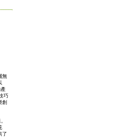
灑無
以
的產
技巧
樂創
樣。
花
供了