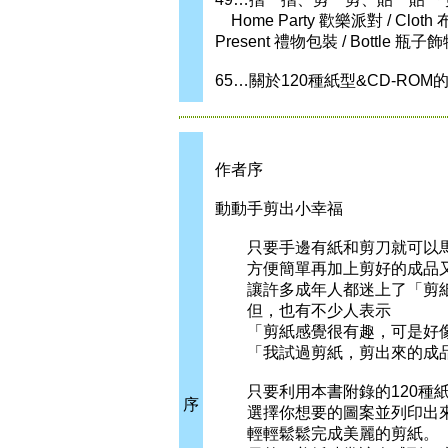
Home Party 歡樂派對 / Cloth 
Present 禮物包裝 / Bottle 瓶子飾
65…關於120種紙型&CD-RO
作者序
動動手剪出小幸福
只要手邊有紙和剪刀就可以馬
方便簡單再加上剪好的成品
讓許多成年人都迷上了「剪紙
但，也有不少人表示
「剪紙感覺很有趣，可是好像
「我試過剪紙，剪出來的成品
只要利用本書附錄的120種紙
序
選擇你想要的圖案並列印出來
輕輕鬆鬆完成美麗的剪紙。