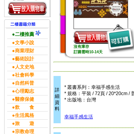
●二樓推薦
●文學小說
沒有庫存
●商業理財
訂購需時10-14天
●藝術設計
●人文史地
●社會科學
●自然科普
* 叢書系列：幸福手感生活
詳
●心理勵志
* 規格：平裝 / 72頁 / 20*20cm /
細
●醫療保健
* 出版地：台灣
資
●飲 食
料
●生活風格
幸福手感生活
●旅 遊
●宗教命理