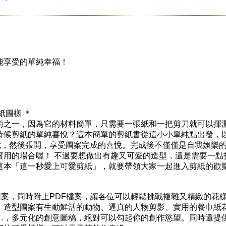
能享受的單純幸福！
圖樣 ＊
之一，因為它的材料簡單，只需要一張紙和一把剪刀就可以揮
時候剪紙的單純喜悅？這本簡單的剪紙書從這小小單純點出發，
裁，然後張開，享受圖案完成的喜悅。完成後不僅僅是自我娛樂
實用的場合喔！ 不過要想做出有趣又可愛的造型，還是需要一點
這本「這一秒愛上可愛剪紙」，就要帶領大家一起進入剪紙的歡
案，同時附上PDF檔案，讓各位可以輕鬆挑戰複雜又精緻的花
，造型圖案有生動鮮活的動物、逼真的人物剪影、實用的餐巾紙
…，多元化的創意圖稿，絕對可以勾起你的創作慾望。同時還提