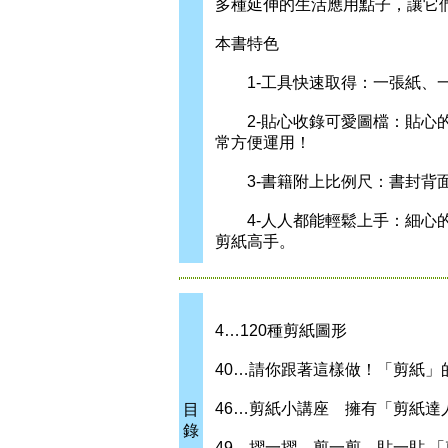
多種延伸的生活應用點子，讓它
本書特色
1-工具快速取得：一張紙、一
2-貼心收錄可愛圖檔：貼心的
常方便運用！
3-書籍附上比例尺：書封背面
4-人人都能輕鬆上手：細心的
剪紙高手。
4…120種剪紙圖形
40…請你跟著這樣做！「剪紙」
46…剪紙小講座 擁有「剪紙達
目
錄
49…摺一摺、剪一剪、貼一貼 