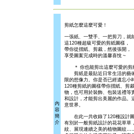
剪紙怎麼這麼可愛！
一張紙、一雙手、一把剪刀，就
這120種超級可愛的剪紙圖樣，
帶你從摺紙、剪裁，然後張開，
享受圖案完成時的溫馨喜悅 ~
＊ 你也能剪出這麼可愛的剪紙
剪紙是最貼近日常生活的藝術
限的想像力。你是否已經遺忘小
120種剪紙的圖樣帶你摺紙、剪
物，也可用於裝飾、包裝送禮等
和設計，才能剪出美麗的作品。
內
意世界。
容
簡
在此一共收錄了120種設計圖
介
有別於一般剪紙設計的花花草草
紋、展現連續之美的植物圖紋…