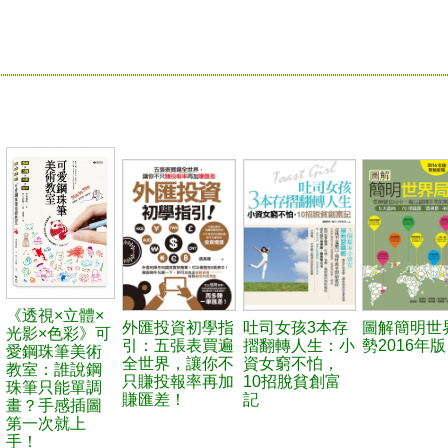
《透視×立體×
外匯投資初學指
吐司女孩3本存
圖解簡明世
光影×色彩》可
引：五張表買遍
摺翻轉人生：小
勢2016年版
愛鋼珠筆美術
全世界，讓你不
資女窮不怕，
教室：誰說鋼
只賺投報率再加
10招脫貧創富
珠筆只能單調
賺匯差！
記
畫？手感插圖
第一次就上
手！