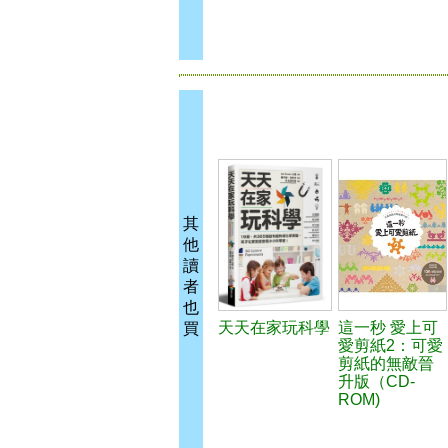
其
他
讀
者
也
天天在家玩科學
這一秒 愛上可
買
愛剪紙2：可愛
剪紙的無敵晉
升版（CD-
ROM)