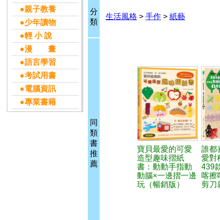
●親子教養
分
生活風格
>
手作
>
紙藝
類
●少年讀物
●輕 小 說
●漫 畫
●語言學習
●考試用書
●電腦資訊
●專業書籍
同
類
書
寶貝最愛的可愛
誰都
推
造型趣味摺紙
愛對
薦
書：動動手指動
439
動腦×一邊摺一邊
喀擦
玩（暢銷版）
剪刀