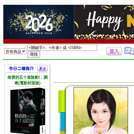
格雷的五十道陰影I：調
教(電影封面版)