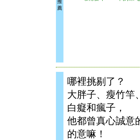
推
薦
哪裡挑剔了？
大胖子、瘦竹竿
白癡和瘋子，
他都曾真心誠意
的意嘛！