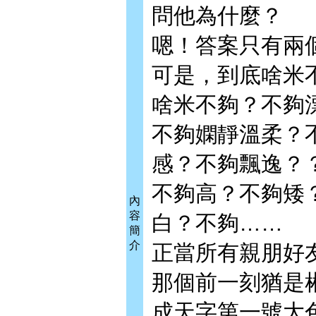
問他為什麼？
嗯！答案只有兩
可是，到底啥米
啥米不夠？不夠
不夠嫻靜溫柔？
感？不夠飄逸？
不夠高？不夠矮
內
容
白？不夠……
簡
介
正當所有親朋好
那個前一刻猶是
成天字第一號大