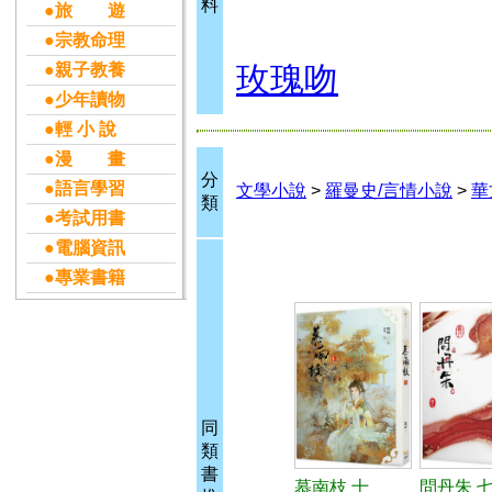
料
●旅 遊
●宗教命理
●親子教養
玫瑰吻
●少年讀物
●輕 小 說
●漫 畫
分
●語言學習
文學小說
>
羅曼史/言情小說
>
華
類
●考試用書
●電腦資訊
●專業書籍
同
類
書
慕南枝 十
問丹朱 七