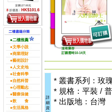
定價127.00元
HK$101.6
8
折優惠：
●二樓推薦
●文學小說
沒有庫存
訂購需時10-14天
●商業理財
●藝術設計
●人文史地
●社會科學
* 叢書系列：玫
●自然科普
●心理勵志
* 規格：平裝 / 普
●醫療保健
詳
* 出版地：台灣
●飲 食
細
●生活風格
資