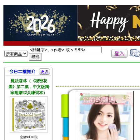
魔法森林（《秘密花
園》第二集，中文版獨
家附贈32頁練習本）
定價93.00元