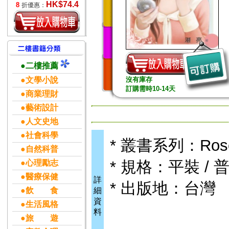
HK$74.4
8
折優惠：
●二樓推薦
●文學小說
沒有庫存
訂購需時10-14天
●商業理財
●藝術設計
●人文史地
●社會科學
* 叢書系列：Ro
●自然科普
* 規格：平裝 / 普
●心理勵志
●醫療保健
詳
* 出版地：台灣
●飲 食
細
資
●生活風格
料
●旅 遊