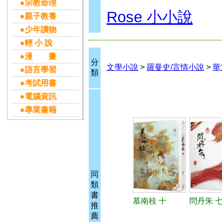
●宗教命理
Rose 小小說
●親子教養
●少年讀物
●輕 小 說
●漫 畫
分
文學小說
>
羅曼史/言情小說
>
華
●語言學習
類
●考試用書
●電腦資訊
●專業書籍
同
類
書
慕南枝 十
問丹朱 七
推
薦