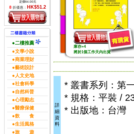
定價64.00元
HK$51.2
8
折優惠：
●二樓推薦
庫存=4
●文學小說
將於1個工作天內出貨
●商業理財
●藝術設計
●人文史地
* 叢書系列：第
●社會科學
●自然科普
* 規格：平裝 / 23
●心理勵志
詳
* 出版地：台灣
●醫療保健
細
●飲 食
資
●生活風格
料
●旅 遊