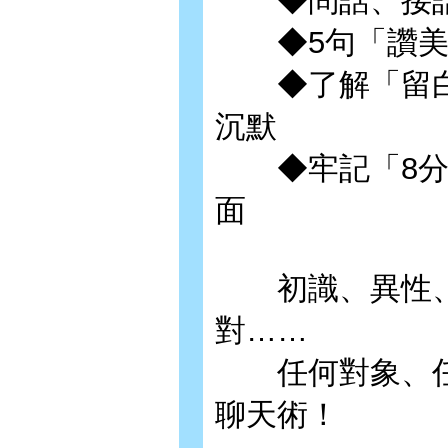
◆問話、接話
◆5句「讚美
◆了解「留白
沉默
◆牢記「8分飽
面
初識、異性、
對……
任何對象、任
聊天術！