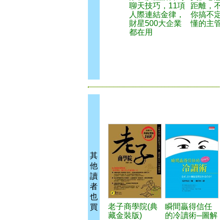
聊天技巧，11項
距離，
人際連結金律，
你搞不
財星500大企業
懂的主
都在用
其
他
讀
者
也
老子商學院(典
瞬間贏得信任
買
藏金裝版)
的冷讀術─圖解