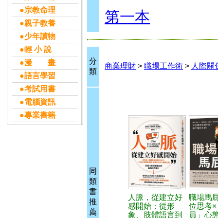
●宗教命理
第一本
●親子教養
●少年讀物
●輕 小 說
分
●漫 畫
商業理財
>
職場工作術
>
人際關
類
●語言學習
●考試用書
●電腦資訊
●專業書籍
同
類
書
人脈，從建立好
職場馬
推
感開始：從形
位思考×
薦
象、肢體語言到
員」心態