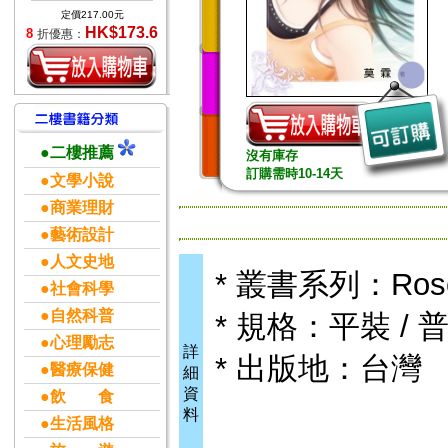
定價217.00元
HK$173.6
8
折優惠：
●二樓推薦
沒有庫存
訂購需時10-14天
●文學小說
●商業理財
●藝術設計
●人文史地
* 叢書系列：Ro
●社會科學
●自然科普
* 規格：平裝 / 普
●心理勵志
詳
* 出版地：台灣
●醫療保健
細
資
●飲 食
料
●生活風格