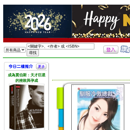
成為賈伯斯：天才巨星
的挫敗與孕成