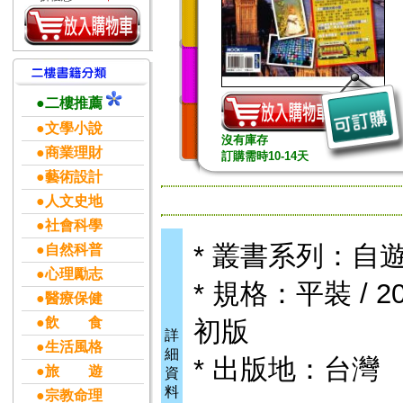
●二樓推薦
●文學小說
沒有庫存
●商業理財
訂購需時10-14天
●藝術設計
●人文史地
●社會科學
* 叢書系列：自遊
●自然科普
●心理勵志
* 規格：平裝 / 208
●醫療保健
●飲 食
初版
詳
●生活風格
細
* 出版地：台灣
●旅 遊
資
料
●宗教命理