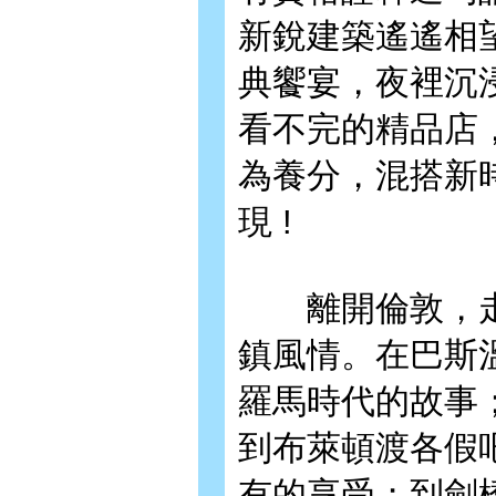
新銳建築遙遙相
典饗宴，夜裡沉
看不完的精品店
為養分，混搭新
現 !
離開倫敦，走
鎮風情。在巴斯
羅馬時代的故事
到布萊頓渡各假
有的享受；到劍