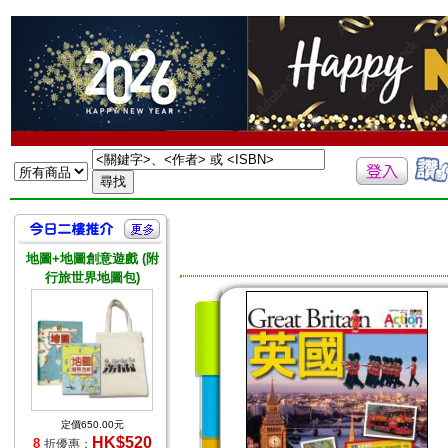
地圖+地圖創意遊戲 (附
行旅世界地圖包)
定價650.00元
HK$520
8
折優惠：