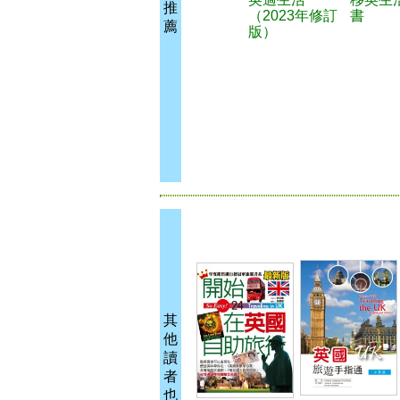
推
（2023年修訂
書
薦
版）
其
他
讀
者
也