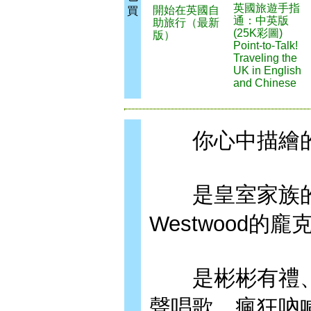
英國旅遊手指
開始在英國自
買
通：中英版
助旅行（最新
(25K彩圖)
版）
Point-to-Talk!
Traveling the
UK in English
and Chinese
你心中描繪的
是皇室家族的高貴
Westwood的龐
是彬彬有禮、
聲唱歌、瘋狂吶