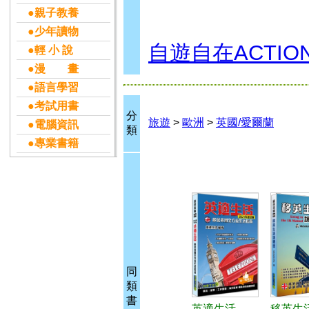
●親子教養
●少年讀物
自遊自在ACTIO
●輕 小 說
●漫 畫
●語言學習
●考試用書
分
旅遊
>
歐洲
>
英國/愛爾蘭
●電腦資訊
類
●專業書籍
同
類
書
英適生活
移英生