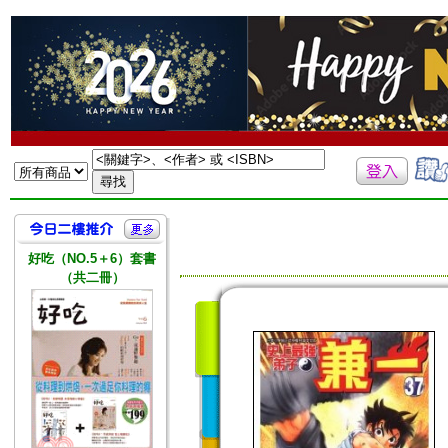
好吃（NO.5＋6）套書
（共二冊）