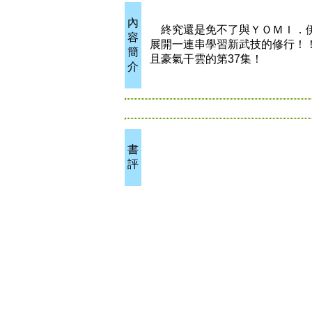
內
終究還是免不了與ＹＯＭＩ．伊
容
展開一連串學習新武技的修行！
簡
且豪氣干雲的第37集！
介
書
評