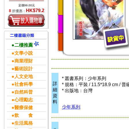
定價99.00元
HK$79.2
8
折優惠：
●二樓推薦
●文學小說
●商業理財
●藝術設計
●人文史地
* 叢書系列：少年系列
詳
●社會科學
* 規格：平裝 / 11.5*18.9 cm / 
細
* 出版地：台灣
●自然科普
資
●心理勵志
料
少年系列
●醫療保健
●飲 食
●生活風格