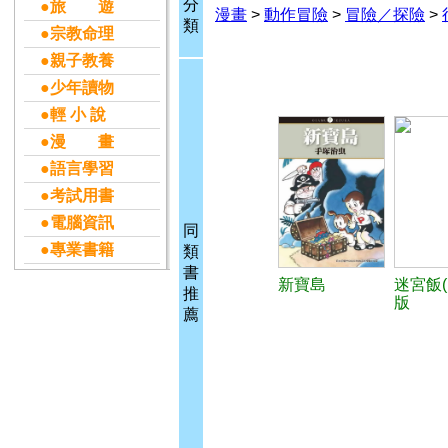
分
●旅 遊
漫畫
>
動作冒險
>
冒險／探險
>
類
●宗教命理
●親子教養
●少年讀物
●輕 小 說
●漫 畫
●語言學習
●考試用書
●電腦資訊
同
●專業書籍
類
書
新寶島
迷宮飯(
推
版
薦