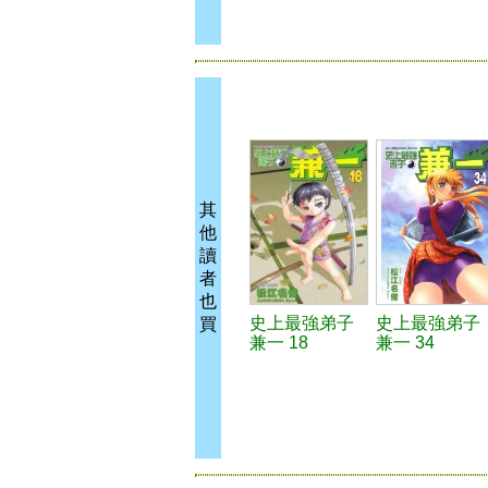
其
他
讀
者
也
史上最強弟子
史上最強弟子
買
兼一 18
兼一 34