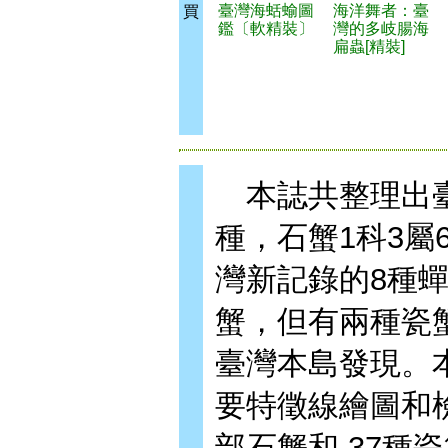
臺灣海蛞蝓圖
海洋舞者：臺
買
鑑〔軟精裝〕
灣的多岐腸海
扁蟲[精裝]
本誌共整理出臺
種，石蟹1科3屬
灣新記錄的8種
蟹，但有兩種瓷
臺灣本島發現。
要特徵線繪圖和
部石蟹和 37種