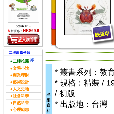
定價87.00元
HK$69.6
8
折優惠：
●二樓推薦
●文學小說
* 叢書系列：教
●商業理財
* 規格：精裝 / 19
●藝術設計
●人文史地
/ 初版
詳
●社會科學
細
* 出版地：台灣
●自然科普
資
●心理勵志
料