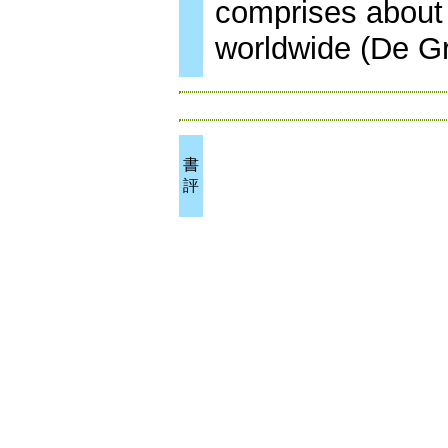
comprises about 
worldwide (De Gra
書
評