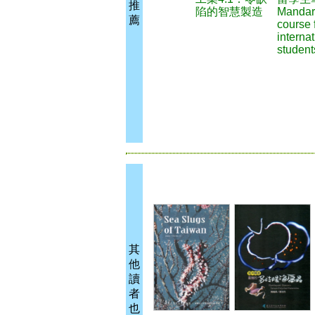
推
陷的智慧製造
Mandar
薦
course 
interna
student
其
他
讀
者
也