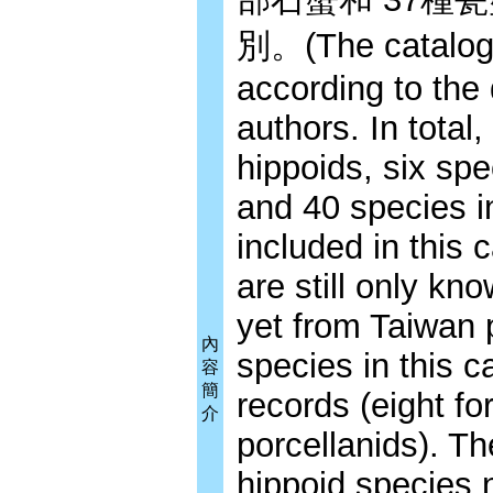
別。(The catalog i
according to the 
authors. In total
hippoids, six spe
and 40 species i
included in this 
are still only kn
yet from Taiwan 
內
species in this 
容
簡
records (eight fo
介
porcellanids). T
hippoid species 