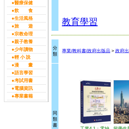
●醫療保健
●飲 食
●生活風格
教育學習
●旅 遊
●宗教命理
●親子教養
分
●少年讀物
專業/教科書/政府出版品
>
政府出
類
●輕 小 說
●漫 畫
●語言學習
●考試用書
●電腦資訊
●專業書籍
同
類
書
工業4.1：零缺
留學生