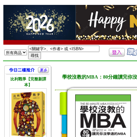
學校沒教的MBA：80分鐘讀完你沒學過的MBA Th
比利戰爭【完整新譯
本】