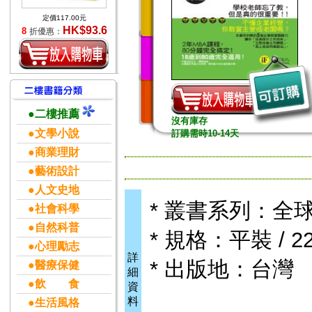
定價117.00元
HK$93.6
8
折優惠：
●二樓推薦
沒有庫存
●文學小說
訂購需時10-14天
●商業理財
●藝術設計
●人文史地
* 叢書系列：全
●社會科學
●自然科普
* 規格：平裝 / 22
●心理勵志
詳
* 出版地：台灣
●醫療保健
細
●飲 食
資
料
●生活風格