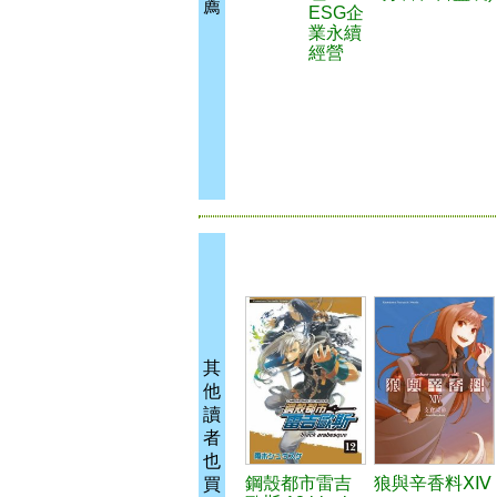
薦
ESG企
業永續
經營
其
他
讀
者
也
鋼殼都市雷吉
狼與辛香料ⅩⅣ
買