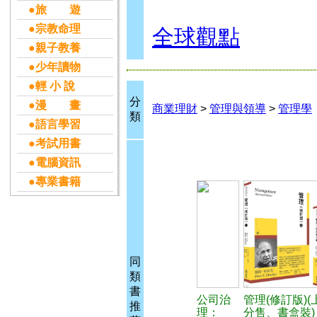
●旅 遊
●宗教命理
全球觀點
●親子教養
●少年讀物
●輕 小 說
分
●漫 畫
商業理財
>
管理與領導
>
管理學
類
●語言學習
●考試用書
●電腦資訊
●專業書籍
同
類
書
公司治
管理(修訂版)
推
理：
分售、書盒裝)