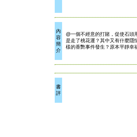
內
@一個不經意的打賭，促使石頭
容
是走了桃花運？其中又有什麼隱
簡
樣的香艷事件發生？原本平靜幸
介
書
評