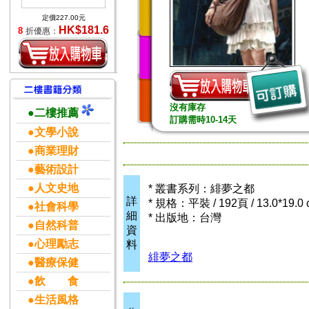
定價227.00元
HK$181.6
8
折優惠：
沒有庫存
●二樓推薦
訂購需時10-14天
●文學小說
●商業理財
●藝術設計
●人文史地
* 叢書系列：緋夢之都
詳
* 規格：平裝 / 192頁 / 13.0*19.
●社會科學
細
* 出版地：台灣
●自然科普
資
●心理勵志
料
緋夢之都
●醫療保健
●飲 食
●生活風格