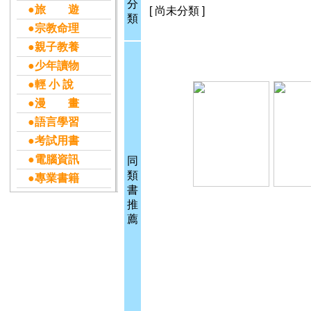
分
●旅 遊
[ 尚未分類 ]
類
●宗教命理
●親子教養
●少年讀物
●輕 小 說
●漫 畫
●語言學習
●考試用書
●電腦資訊
同
類
●專業書籍
書
推
薦