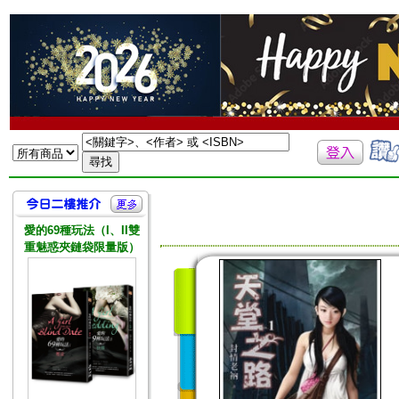
愛的69種玩法（I、II雙
重魅惑夾鏈袋限量版）