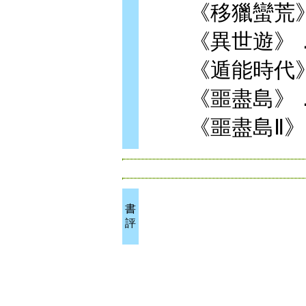
《移獵蠻荒》
《異世遊》．
《遁能時代》
《噩盡島》．
《噩盡島Ⅱ》
書
評