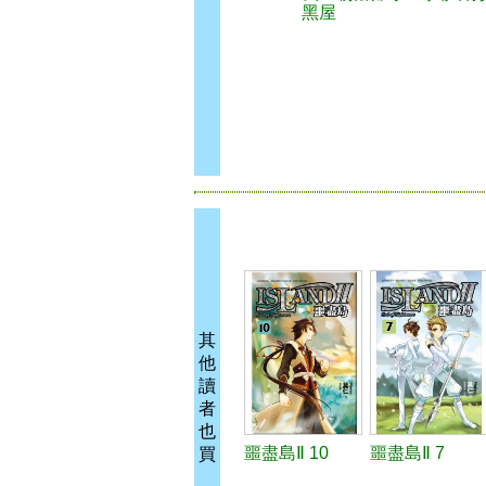
黑屋
其
他
讀
者
也
噩盡島Ⅱ 10
噩盡島Ⅱ 7
買