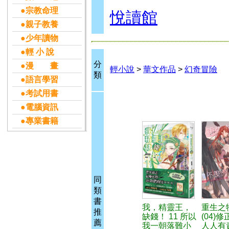
●宗教命理
悅讀館
●親子教養
●少年讀物
●輕 小 說
分
●漫 畫
輕小說
>
華文作品
>
幻奇冒險
類
●語言學習
●考試用書
●電腦資訊
●專業書籍
同
類
書
我，精靈王，
重生之
推
缺錢！ 11 所以
(04)
薦
我一朝落難小
人人有