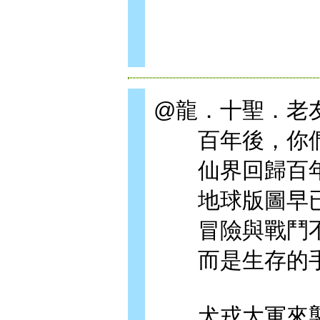
@龍．十聖．老
百年後，你們還
仙界回歸百
地球版圖早已
冒險與戰鬥不
而是生存的
犬戎大軍來襲