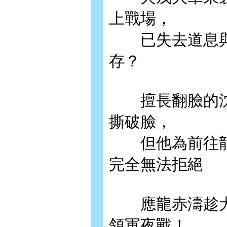
上戰場，
已失去道息與
存？
擅長翻臉的沈
撕破臉，
但他為前往龍
完全無法拒絕
應龍赤濤趁犬
領軍夜戰！