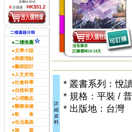
定價64.00元
HK$51.2
8
折優惠：
●二樓推薦
沒有庫存
●文學小說
訂購需時10-14天
●商業理財
●藝術設計
●人文史地
* 叢書系列：悅
●社會科學
●自然科普
* 規格：平裝 / 普
●心理勵志
詳
* 出版地：台灣
●醫療保健
細
●飲 食
資
●生活風格
料
●旅 遊