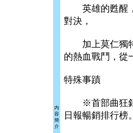
英雄的甦醒，
對決，
加上莫仁獨特
的熱血戰鬥，從
特殊事蹟
※首部曲狂銷2
內
日報暢銷排行榜
容
簡
介