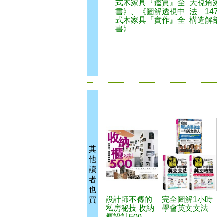
式木家具『鑑賞』全
大視角
書》、《圖解透視中
法，14
式木家具『實作』全
構造解
書》
其
他
讀
者
也
設計師不傳的
完全圖解1小時
買
私房秘技 收納
學會英文文法
櫃設計500