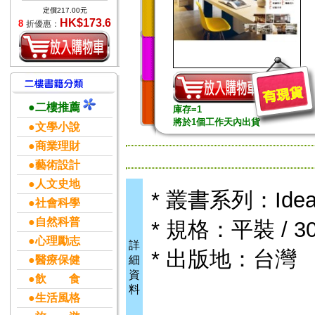
定價217.00元
HK$173.6
8
折優惠：
●二樓推薦
庫存=1
將於1個工作天內出貨
●文學小說
●商業理財
●藝術設計
●人文史地
* 叢書系列：Idea
●社會科學
●自然科普
* 規格：平裝 / 302
●心理勵志
詳
* 出版地：台灣
●醫療保健
細
資
●飲 食
料
●生活風格