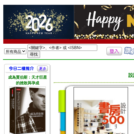
設
成為賈伯斯：天才巨星
的挫敗與孕成