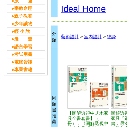
●旅 遊
Ideal Home
●宗教命理
●親子教養
●少年讀物
●輕 小 說
分
藝術設計
>
室內設計
>
總論
●漫 畫
類
●語言學習
●考試用書
●電腦資訊
●專業書籍
同
類
書
【圖解透視中式木家
圖解透
推
具全書套書】（二
家具『
薦
冊）：《圖解透視中
書：最