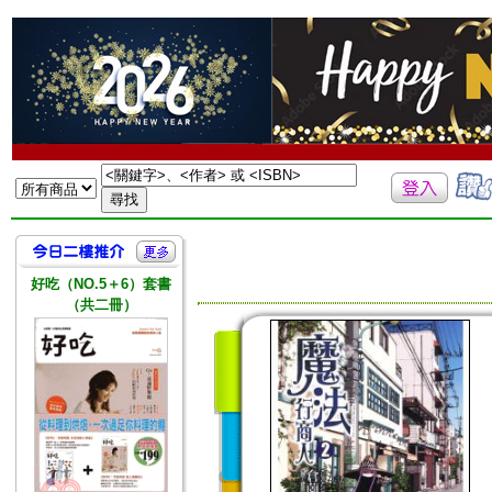
好吃（NO.5＋6）套書
（共二冊）