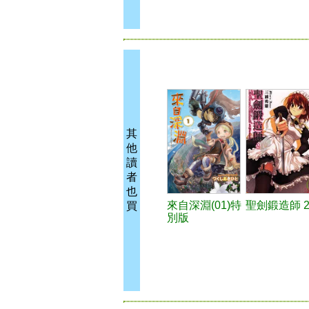
其
他
讀
者
也
來自深淵(01)特
聖劍鍛造師 
買
別版