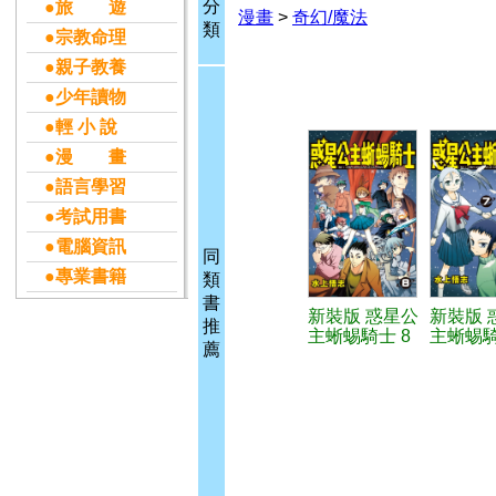
分
●旅 遊
漫畫
>
奇幻/魔法
類
●宗教命理
●親子教養
●少年讀物
●輕 小 說
●漫 畫
●語言學習
●考試用書
●電腦資訊
同
●專業書籍
類
書
新裝版 惑星公
新裝版 
推
主蜥蜴騎士 8
主蜥蜴騎
薦