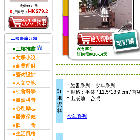
定價99.00元
HK$79.2
8
折優惠：
●二樓推薦
沒有庫存
訂購需時10-14天
●文學小說
●商業理財
●藝術設計
●人文史地
* 叢書系列：少年系列
詳
●社會科學
* 規格：平裝 / 11.5*18.9 cm / 
細
* 出版地：台灣
●自然科普
資
●心理勵志
料
少年系列
●醫療保健
●飲 食
●生活風格