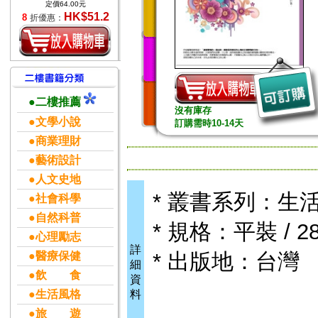
定價64.00元
HK$51.2
8
折優惠：
●二樓推薦
沒有庫存
●文學小說
訂購需時10-14天
●商業理財
●藝術設計
●人文史地
* 叢書系列：生
●社會科學
●自然科普
* 規格：平裝 / 28
●心理勵志
詳
* 出版地：台灣
●醫療保健
細
●飲 食
資
●生活風格
料
●旅 遊