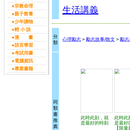
●宗教命理
生活講義
●親子教養
●少年讀物
●輕 小 說
分
●漫 畫
心理勵志
>
勵志故事/散文
>
勵志
類
●語言學習
●考試用書
●電腦資訊
●專業書籍
同
類
書
此時此刻，就
此時此
推
是最好的時刻
是最好
薦
【限量