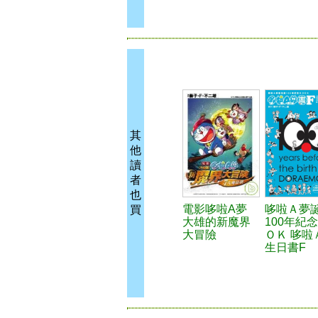
其
他
讀
者
也
電影哆啦A夢
哆啦Ａ夢
買
大雄的新魔界
100年紀
大冒險
ＯＫ 哆啦
生日書F