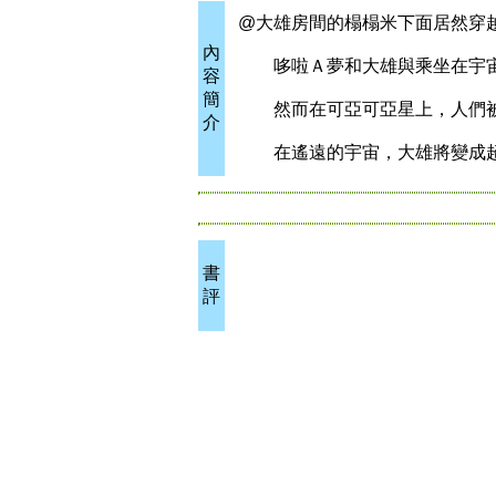
@大雄房間的榻榻米下面居然穿
內
哆啦Ａ夢和大雄與乘坐在宇宙
容
簡
然而在可亞可亞星上，人們被
介
在遙遠的宇宙，大雄將變成超
書
評