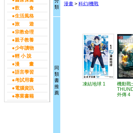
分
漫畫
>
科幻/機戰
類
●飲 食
●生活風格
●旅 遊
●宗教命理
●親子教養
●少年讀物
●輕 小 說
●漫 畫
同
●語言學習
類
●考試用書
書
凍結地球 1
機動戰
推
●電腦資訊
THUN
薦
外傳 4
●專業書籍