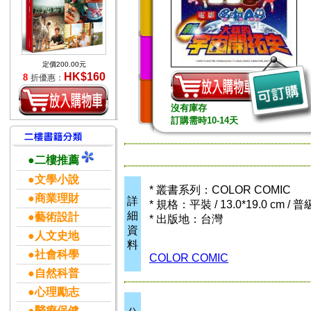
定價200.00元
HK$160
8
折優惠：
沒有庫存
訂購需時10-14天
●二樓推薦
●文學小說
* 叢書系列：COLOR COMIC
●商業理財
詳
* 規格：平裝 / 13.0*19.0 cm / 
細
●藝術設計
* 出版地：台灣
資
●人文史地
料
●社會科學
COLOR COMIC
●自然科普
●心理勵志
●醫療保健