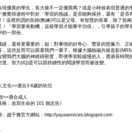
表現優異的學生，長大後不一定優異嗎？或是小時候表現普通的
千雅覺得過程中對於「學習的熱誠」是否能夠保持，還有「是否
重要！這裡所謂的良師(教練)可以是父母、有智慧的長輩，除了前
己！「學習要有動機，這樣學習才能事半功倍」，引導孩子的學
學的一部份。
成績，還有更重要的，如：對事情的好奇心、豐富的想像力、正
，這些反而可以跟著我們一輩子。根據大腦核磁共振造影(MRI
改變我們大腦的神經綿密度，即便學習較緩慢的人，透過長時間
度。智力(IQ)是可以因持續性的閱讀學習而被改變。
文化=>適合3-6歲的幼兒
方智=>適合成人
：改寫生命的 101 個忠告》
網站：http://yayaservices.blogspot.com