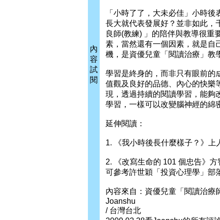
「小時了了，大未必佳」小時後
長大就代表發展好？並非如此，
良師(教練) 」的陪伴與教導很
素，當然還有一個因素，就是自
內
機，是資優兒童「閱讀治療」教
容
試
學習是終身的，而非只有眼前的
閱
值觀及良好的品德、內心的快樂等
現，透過持續的閱讀學習，能夠
學習，一樣可以改變腦神經的綿密
延伸閱讀：
1. 《我小時後長什麼樣子？》上人
2. 《改寫生命的 101 個忠告》
可參考許世穎「投資心理學」部落格
內容來自：資優兒童「閱讀治療師」趙千雅官方
Joanshu
/ 台灣台北