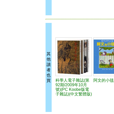
其
他
讀
者
也
科學人電子雜誌(第
阿文的小毯
買
92期/2009年10月
號)(PC Koobe版電
子雜誌)(中文繁體版)