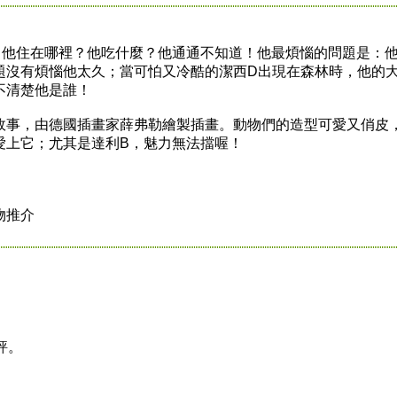
住在哪裡？他吃什麼？他通通不知道！他最煩惱的問題是：
題沒有煩惱他太久；當可怕又冷酷的潔西D出現在森林時，他的
不清楚他是誰！
事，由德國插畫家薛弗勒繪製插畫。動物們的造型可愛又俏皮
愛上它；尤其是達利B，魅力無法擋喔！
物推介
評。