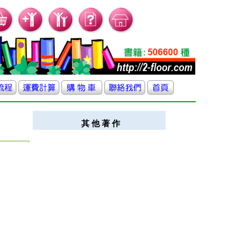
其 他 著 作