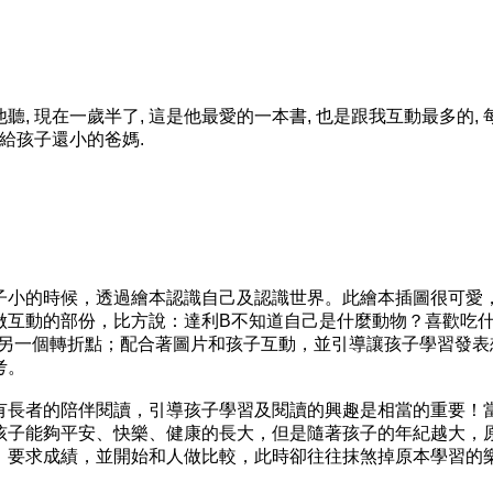
, 現在一歲半了, 這是他最愛的一本書, 也是跟我互動最多的, 
給孩子還小的爸媽.
子小的時候，透過繪本認識自己及認識世界。此繪本插圖很可愛
做互動的部份，比方說：達利B不知道自己是什麼動物？喜歡吃
是另一個轉折點；配合著圖片和孩子互動，並引導讓孩子學習發表
考。
有長者的陪伴閱讀，引導孩子學習及閱讀的興趣是相當的重要！
孩子能夠平安、快樂、健康的長大，但是隨著孩子的年紀越大，
、要求成績，並開始和人做比較，此時卻往往抹煞掉原本學習的