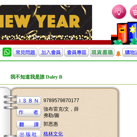
我不知道我是誰 Daley B
9789579870177
強布雷克/文，薛
弗勒/圖
郭恩惠
格林文化