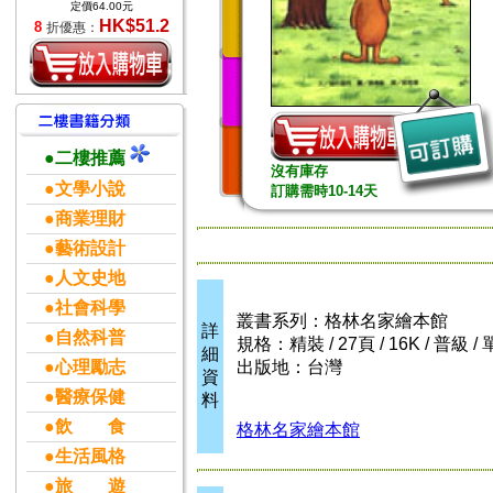
定價64.00元
HK$51.2
8
折優惠：
●二樓推薦
沒有庫存
●文學小說
訂購需時10-14天
●商業理財
●藝術設計
●人文史地
●社會科學
叢書系列：格林名家繪本館
詳
●自然科普
規格：精裝 / 27頁 / 16K / 普級 
細
●心理勵志
出版地：台灣
資
●醫療保健
料
●飲 食
格林名家繪本館
●生活風格
●旅 遊