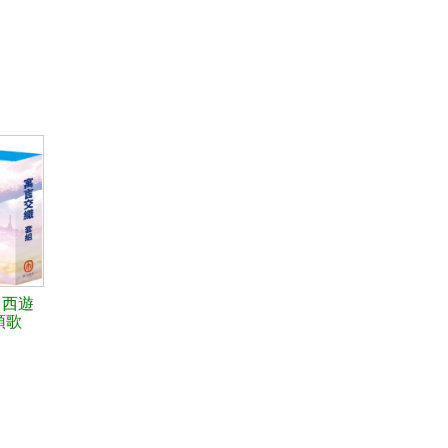
＋西遊
頌歌