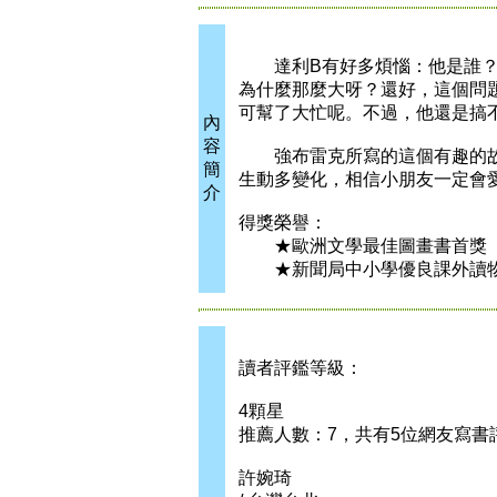
達利B有好多煩惱：他是誰？他
為什麼那麼大呀？還好，這個問
可幫了大忙呢。不過，他還是搞
內
容
強布雷克所寫的這個有趣的故
簡
生動多變化，相信小朋友一定會
介
得獎榮譽：
★歐洲文學最佳圖畫書首獎
★新聞局中小學優良課外讀
讀者評鑑等級：
4顆星
推薦人數：7，共有5位網友寫書
許婉琦