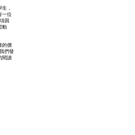
學生，
有一位
兩項因
習動
確的價
)我們發
的閱讀