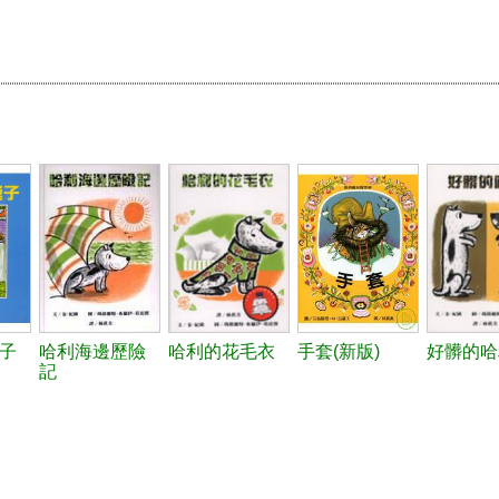
子
哈利海邊歷險
哈利的花毛衣
手套(新版)
好髒的哈
記