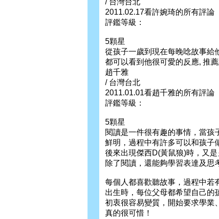
/ 台灣台北
2011.02.17看許婉琦的所有評論
評鑑等級：
5顆星
從孩子一歲到現在每晚唸故事給他聽
都可以看到他很可愛的反應, 推薦
趙千雅
/ 台灣台北
2011.01.01看趙千雅的所有評論
評鑑等級：
5顆星
閱讀是一件很有趣的事情，當孩
鮮明，過程中有許多可以和孩子
後來出現傑西D(黃鼠狼)時，又
除了閱讀，還能夠學習表達及思
每個人都喜歡聽故事，過程中若
出生時，每位父母都希望自己的
初衷很容易變質，開始要求學業
真的很可惜！