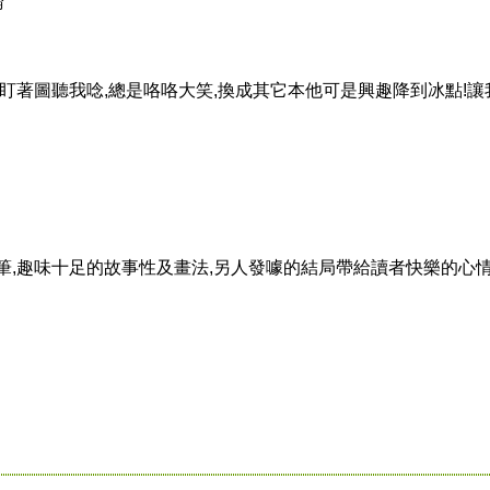
論
友盯著圖聽我唸,總是咯咯大笑,換成其它本他可是興趣降到冰點!讓
筆,趣味十足的故事性及畫法,另人發噱的結局帶給讀者快樂的心情