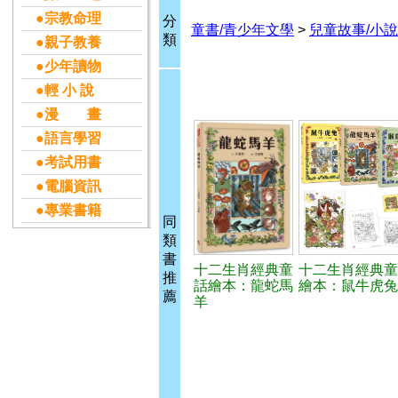
●宗教命理
分
童書/青少年文學
>
兒童故事/小說
類
●親子教養
●少年讀物
●輕 小 說
●漫 畫
●語言學習
●考試用書
●電腦資訊
●專業書籍
同
類
書
十二生肖經典童
十二生肖經典童
推
話繪本：龍蛇馬
繪本：鼠牛虎兔
薦
羊