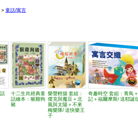
>
童話/寓言
話
十二生肖經典童
樂聲輕揚 套組：
奇趣時空 套組：青鳥
話繪本：猴雞狗
傑克與魔豆＋北
記＋福爾摩斯/ 送耶誕
豬
風與太陽＋不來
梅樂隊/ 送快樂王
子