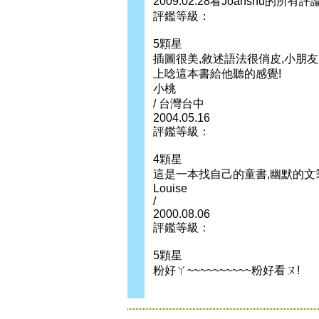
2009.02.28看Joanshu的所有評
評鑑等級：
5顆星
插圖很美,敘述語法很俏皮,小朋
上唸這本書給他聽的感覺!
小桃
/ 台灣台中
2004.05.16
評鑑等級：
4顆星
這是一本找自己的童書,幽默的文
Louise
/
2000.08.06
評鑑等級：
5顆星
粉好ㄚ~~~~~~~~~~粉好看ㄡ!