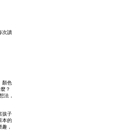
每次讀
，顏色
什麼？
想法，
當孩子
原本的
樂趣，