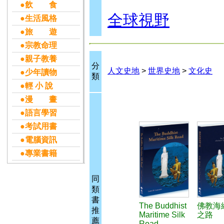
●飲 食
全球視野
●生活風格
●旅 遊
●宗教命理
●親子教養
分
人文史地
>
世界史地
>
文化史
●少年讀物
類
●輕 小 說
●漫 畫
●語言學習
●考試用書
●電腦資訊
●專業書籍
同
類
書
The Buddhist
佛教海
推
Maritime Silk
之路
薦
Road