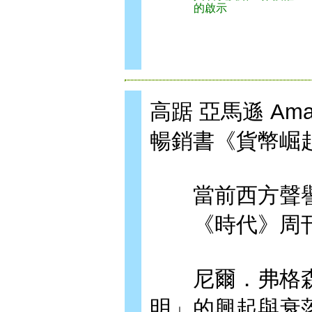
的啟示
高踞 亞馬遜 Am
暢銷書《貨幣崛
當前西方聲譽
《時代》周刊稱
尼爾．弗格森
明」的興起與衰