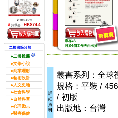
定價93.00元
HK$74.4
8
折優惠：
庫存=3
將於1個工作天內出貨
●二樓推薦
●文學小說
●商業理財
叢書系列：全球
●藝術設計
規格：平裝 / 456頁
●人文史地
●社會科學
詳
/ 初版
細
●自然科普
資
出版地：台灣
●心理勵志
料
●醫療保健