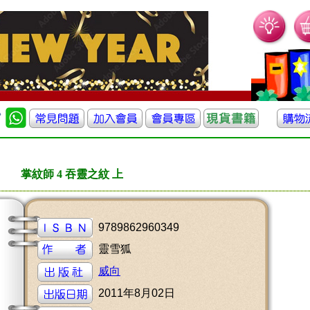
掌紋師 4 吞靈之紋 上
9789862960349
靈雪狐
威向
2011年8月02日