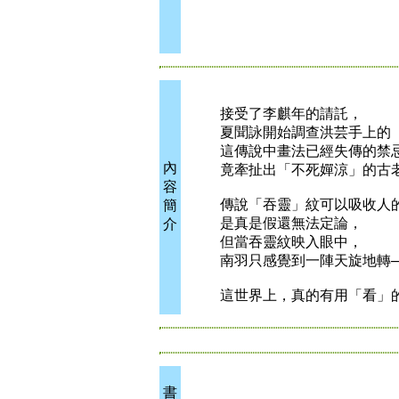
接受了李麒年的請託，
夏聞詠開始調查洪芸手上的「
這傳說中畫法已經失傳的禁
內
竟牽扯出「不死嬋涼」的古
容
傳說「吞靈」紋可以吸收人的
簡
是真是假還無法定論，
介
但當吞靈紋映入眼中，
南羽只感覺到一陣天旋地轉─
這世界上，真的有用「看」的
書