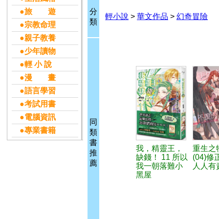
●旅 遊
分
輕小說
>
華文作品
>
幻奇冒險
類
●宗教命理
●親子教養
●少年讀物
●輕 小 說
●漫 畫
●語言學習
●考試用書
●電腦資訊
同
●專業書籍
類
書
我，精靈王，
重生之
推
缺錢！ 11 所以
(04)
薦
我一朝落難小
人人有
黑屋