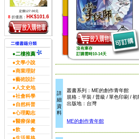
定價127.00元
HK$101.6
8
折優惠：
沒有庫存
●二樓推薦
訂購需時10-14天
●文學小說
●商業理財
●藝術設計
●人文史地
叢書系列：ME的創作青年館
詳
●社會科學
規格：平裝 / 普級 / 單色印刷 / 初
細
出版地：台灣
●自然科普
資
●心理勵志
料
●醫療保健
ME的創作青年館
●飲 食
●生活風格