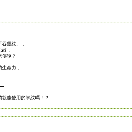
吞靈紋」，
忌紋，
老傳說？
生命力，
─
就能使用的掌紋嗎！？