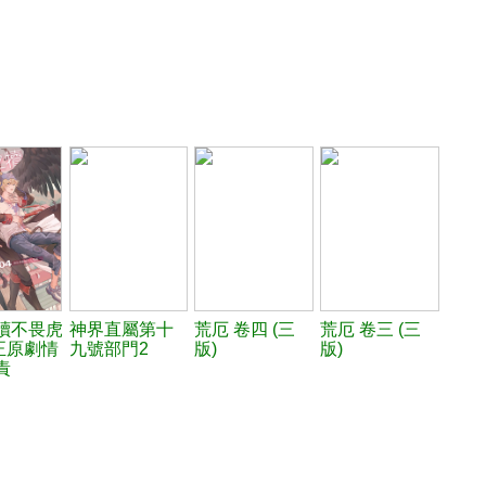
犢不畏虎
神界直屬第十
荒厄 卷四 (三
荒厄 卷三 (三
修正原劇情
九號部門2
版)
版)
責