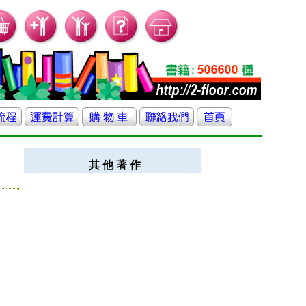
其 他 著 作