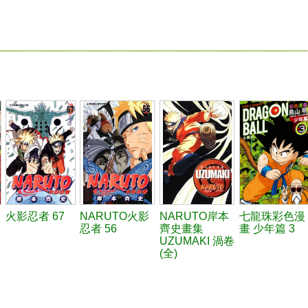
火影忍者 67
NARUTO火影
NARUTO岸本
七龍珠彩色漫
忍者 56
齊史畫集
畫 少年篇 3
UZUMAKI 渦卷
(全)