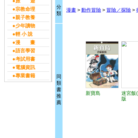
●旅 遊
分
●宗教命理
漫畫
>
動作冒險
>
冒險／探險
>
類
●親子教養
●少年讀物
●輕 小 說
●漫 畫
●語言學習
●考試用書
●電腦資訊
●專業書籍
同
類
書
新寶島
迷宮飯(
推
版
薦