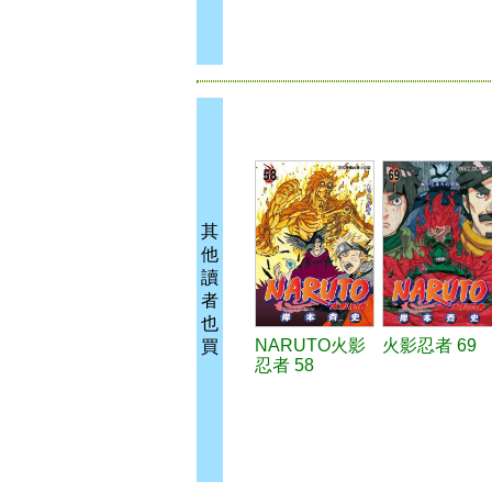
其
他
讀
者
也
NARUTO火影
火影忍者 69
買
忍者 58