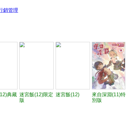
行銷管理
12)典藏
迷宮飯(12)限定
迷宮飯(12)
來自深淵(11)特
版
別版