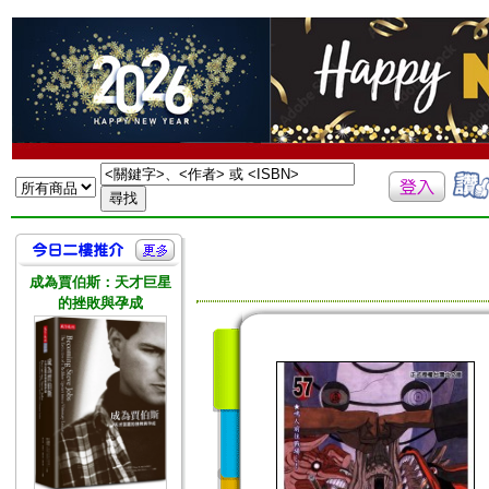
成為賈伯斯：天才巨星
的挫敗與孕成