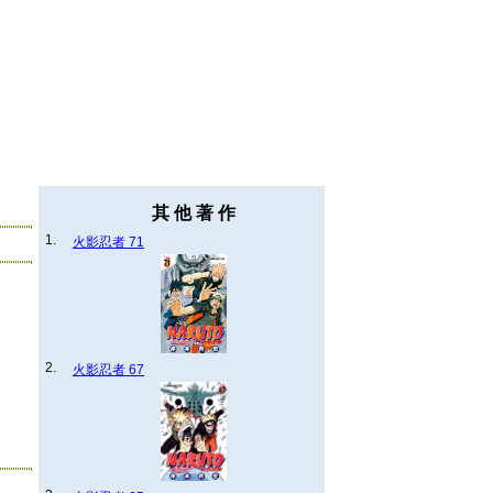
其 他 著 作
1.
火影忍者 71
2.
火影忍者 67