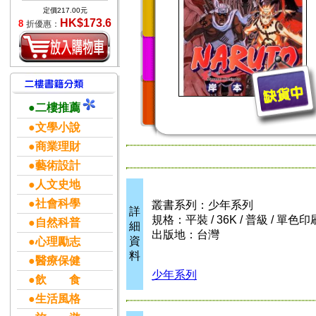
定價217.00元
HK$173.6
8
折優惠：
●二樓推薦
●文學小說
●商業理財
●藝術設計
●人文史地
●社會科學
叢書系列：少年系列
詳
規格：平裝 / 36K / 普級 / 單色印
●自然科普
細
出版地：台灣
資
●心理勵志
料
●醫療保健
少年系列
●飲 食
●生活風格