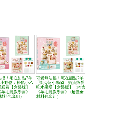
法擋！宅在甜點?羊
可愛無法擋！宅在甜點?羊
萌小動物：松鼠小乙
毛氈Q萌小動物：奶油熊愛
蛋糕卷【盒裝版】
吃水果塔【盒裝版】（內含
《羊毛氈教學書》
《羊毛氈教學書》+超值全
全材料包套組）
材料包套組）