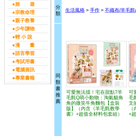
●旅 遊
分
生活風格
>
手作
>
不織布/羊毛氈
●宗教命理
類
●親子教養
●少年讀物
●輕 小 說
●漫 畫
●語言學習
●考試用書
●電腦資訊
同
●專業書籍
類
書
可愛無法擋！宅在甜點?羊
可
推
毛氈Q萌小動物：淘氣貓角
毛
薦
角的微笑牛角麵包【盒裝
文
版】（內含《羊毛氈教學
（
書》+超值全材料包套組）
+