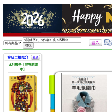
比利戰爭【完整新譯
本】