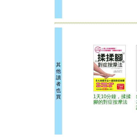
其
他
讀
者
也
1天10分鐘，揉揉
買
腳的對症按摩法