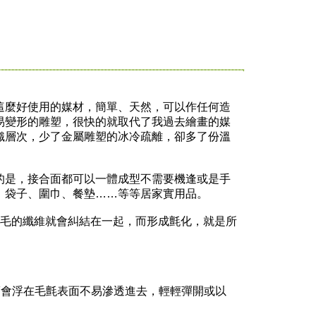
麼好使用的媒材，簡單、天然，可以作任何造
易變形的雕塑，很快的就取代了我過去繪畫的媒
織層次，少了金屬雕塑的冰冷疏離，卻多了份溫
是，接合面都可以一體成型不需要機逢或是手
、袋子、圍巾、餐墊……等等居家實用品。
毛的纖維就會糾結在一起，而形成氈化，就是所
會浮在毛氈表面不易滲透進去，輕輕彈開或以