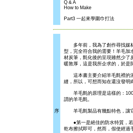
Q & A
How to Make
Part3 一起來學圍巾打法
多年前，我為了創作尋找媒材，
型，完全符合我的需要！羊毛加
材炭筆，氈化後的呈現雖然少了
暖敦厚，這是我所企求的，於是
這本書主要介紹羊毛氈裡的濕氈
縫，所以，可想而知在還沒發明
羊毛氈的原理是這樣的：100
謂的羊毛氈。
序
羊毛氈製品有幾點特色，讓它
●第一是絕佳的防水特質，若將
乾布擦拭即可，然而，假使經過