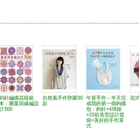
鉤針編織花樣範
自然風手作脖圍30
午茶手作－半天完
花
本：圖案與緣編設
款
成我的第一個鉤織
計300
包：鉤針+4球線
×33款造型設計提
袋=美好的手作算
式