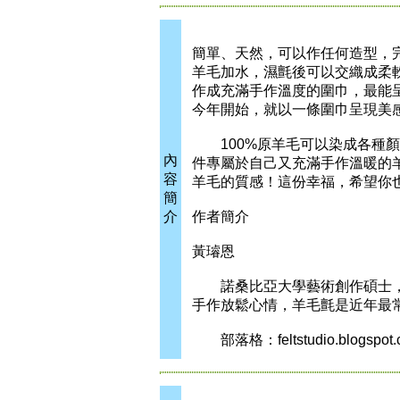
簡單、天然，可以作任何造型，
羊毛加水，濕氈後可以交織成柔
作成充滿手作溫度的圍巾，最能
今年開始，就以一條圍巾呈現美
100%原羊毛可以染成各種顏
內
件專屬於自己又充滿手作溫暖的
容
羊毛的質感！這份幸福，希望你
簡
介
作者簡介
黃璿恩
諾桑比亞大學藝術創作碩士，目
手作放鬆心情，羊毛氈是近年最
部落格：feltstudio.blogspot.