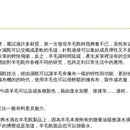
嘗試過許多材質，第一次發現羊毛氈時我興奮不已，居然有這
水濕氈可以交織成柔軟的毛毯；針氈過後可以集結成具彈性又不
炭筆的輕快飛揚，反之，羊毛讓時間延緩，產生炭筆裡沒有的交
開始對羊毛氈作各種不同的研究，也跨足到日常生活中的應用。
技法，經由濕氈可以讓羊毛有像布一樣的特性與功能，更好的
織布機的的時代，使用羊毛也可以很輕鬆的擁有布，製作成衣服
%原羊毛可以染成各種顏色，藉由溫水加壓、搓揉等……過程，
比一般布料更具魅力。
水滴在羊毛氈製品上，因為羊毛本身附有的微量油脂會讓水滴
手的擠壓或是加溫，羊毛氈製品也可以很吸水。