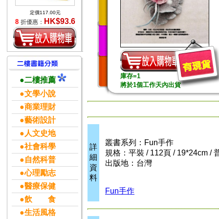
定價117.00元
HK$93.6
8
折優惠：
庫存=1
●二樓推薦
將於1個工作天內出貨
●文學小說
●商業理財
●藝術設計
●人文史地
叢書系列：Fun手作
●社會科學
詳
規格：平裝 / 112頁 / 19*24cm / 
細
●自然科普
出版地：台灣
資
●心理勵志
料
●醫療保健
Fun手作
●飲 食
●生活風格