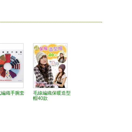
式編織手腕套
毛線編織保暖造型
帽40款