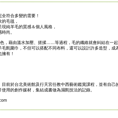
完全符合多變的需要！
軟的毛毯，
呈現純羊毛的質感＆個人風格，
感時尚。
色，藉由溫水加壓、搓揉……等過程，毛的纖維就會糾結在一起
羊毛氈圍巾，不但可以搭配不同布料，還可以設計許多造型，成
也擁有！
前於台北美術館及行天宮任教中西藝術鑑賞課程，並有自己的
常使用的創作媒材，集結成書做為濕氈技法的記錄。
com