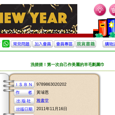
洗搓搓！第一次自己作美麗的羊毛氈圍巾
9789863020202
黃璿恩
雅書堂
2011年11月16日