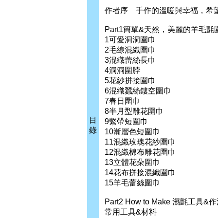
作者序 手作的溫暖與幸福，希
Part1簡單&天然，美麗的羊毛氈
1可愛洞洞圍巾
2毛線混織圍巾
3混織蕾絲長巾
4洞洞圍脖
5花紗拼接圍巾
6混織蠶絲鏤空圍巾
7春日圍巾
8半月型雕花圍巾
目
9繫帶短圍巾
錄
10漸層色短圍巾
11混織玫瑰花紗圍巾
12混織棉布雕花圍巾
13立體花朵圍巾
14花布拼接混織圍巾
15羊毛蕾絲圍巾
Part2 How to Make 濕氈工具&
常用工具&材料