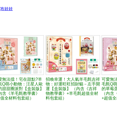
/布娃娃
愛無法擋！宅在甜點?羊
招喚幸運！大人氣羊毛氈吉祥
可愛無
氈Q萌小動物：汪星人歐
物：好運旺旺招財貓－左手開
毛氈Q
的甜甜圈派對【盒裝版】
運【盒裝版】 （內含《吉祥
的草莓
內含《羊毛氈教學書》
物教學書》+羊毛氈超值全材
（內含
超值全材料包套組）
料包套組）
+超值