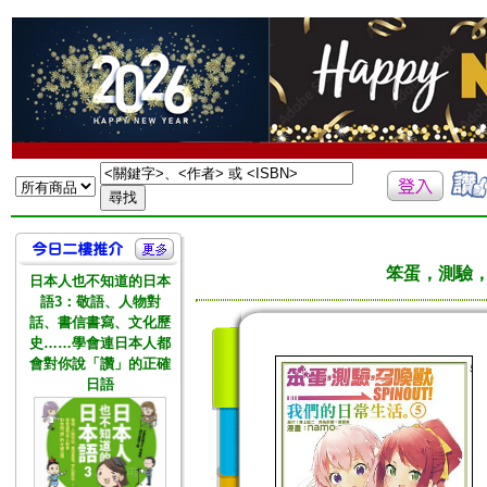
笨蛋，測驗，召
日本人也不知道的日本
語3：敬語、人物對
話、書信書寫、文化歷
史……學會連日本人都
會對你說「讚」的正確
日語