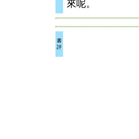
來呢。
書
評