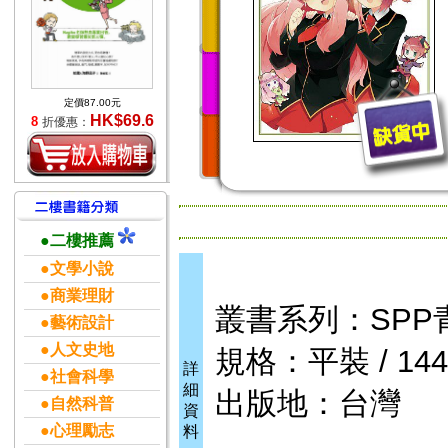
定價87.00元
HK$69.6
8
折優惠：
●二樓推薦
●文學小說
●商業理財
叢書系列：SPP
●藝術設計
●人文史地
規格：平裝 / 144頁
詳
●社會科學
細
出版地：台灣
●自然科普
資
●心理勵志
料