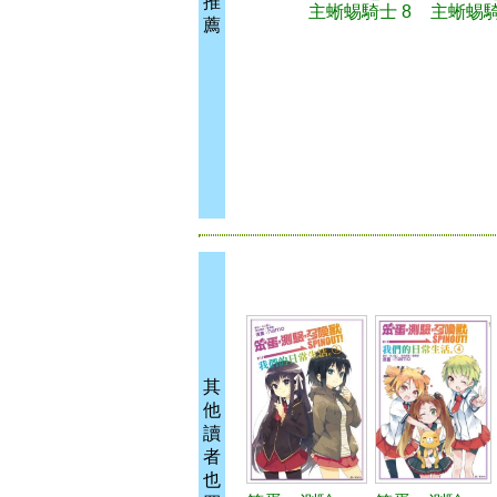
推
主蜥蜴騎士 8
主蜥蜴騎
薦
其
他
讀
者
也