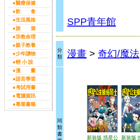
●醫療保健
●飲 食
SPP青年館
●生活風格
●旅 遊
●宗教命理
●親子教養
分
漫畫
>
奇幻/魔法
●少年讀物
類
●輕 小 說
●漫 畫
●語言學習
●考試用書
●電腦資訊
●專業書籍
同
類
書
新裝版 惑星公
新裝版 