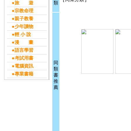
●旅 遊
類
●宗教命理
●親子教養
●少年讀物
●輕 小 說
●漫 畫
●語言學習
●考試用書
同
●電腦資訊
類
●專業書籍
書
推
薦