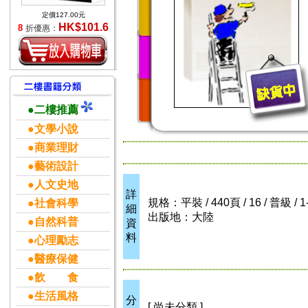
定價127.00元
HK$101.6
8
折優惠：
●二樓推薦
●文學小說
●商業理財
●藝術設計
●人文史地
詳
規格：平裝 / 440頁 / 16 / 普級 / 1
●社會科學
細
出版地：大陸
●自然科普
資
料
●心理勵志
●醫療保健
●飲 食
●生活風格
分
[ 尚未分類 ]