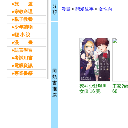
●旅 遊
分
漫畫
>
戀愛故事
>
女性向
●宗教命理
類
●親子教養
●少年讀物
●輕 小 說
●漫 畫
●語言學習
●考試用書
●電腦資訊
同
●專業書籍
類
書
死神少爺與黑
王家?
推
女僕 16 完
68
薦