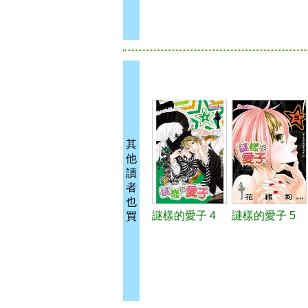
其
他
讀
者
也
謎樣的愛子 4
謎樣的愛子 5
買