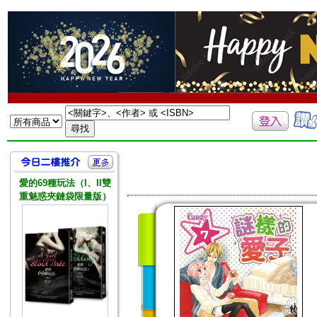
愛的69種玩法（I、II雙
重魅惑夾鏈袋限量版）