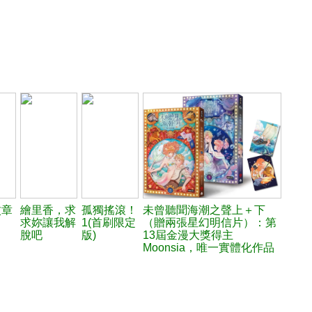
紋章
繪里香，求
孤獨搖滾！
未曾聽聞海潮之聲上＋下
求妳讓我解
1(首刷限定
（贈兩張星幻明信片）：第
脫吧
版)
13屆金漫大獎得主
Moonsia，唯一實體化作品