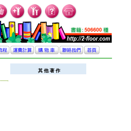
其 他 著 作