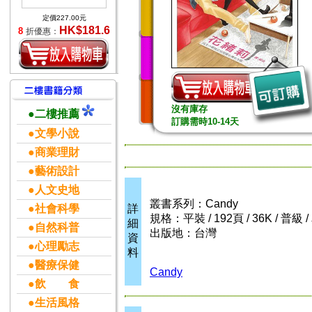
定價227.00元
HK$181.6
8
折優惠：
沒有庫存
●二樓推薦
訂購需時10-14天
●文學小說
●商業理財
●藝術設計
●人文史地
叢書系列：Candy
●社會科學
詳
規格：平裝 / 192頁 / 36K / 普級
細
●自然科普
出版地：台灣
資
●心理勵志
料
●醫療保健
Candy
●飲 食
●生活風格