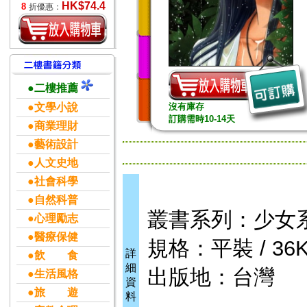
HK$74.4
8
折優惠：
●二樓推薦
●文學小說
沒有庫存
訂購需時10-14天
●商業理財
●藝術設計
●人文史地
●社會科學
●自然科普
叢書系列：少女
●心理勵志
●醫療保健
規格：平裝 / 36K
詳
●飲 食
細
出版地：台灣
●生活風格
資
●旅 遊
料