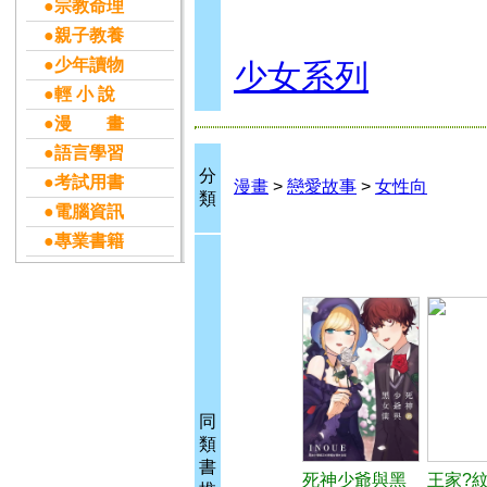
●宗教命理
●親子教養
●少年讀物
少女系列
●輕 小 說
●漫 畫
●語言學習
分
●考試用書
漫畫
>
戀愛故事
>
女性向
類
●電腦資訊
●專業書籍
同
類
書
死神少爺與黑
王家?