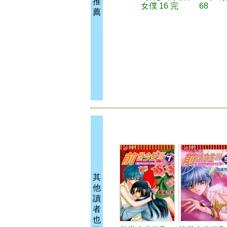
推
女僕 16 完
68
薦
其
他
讀
者
也