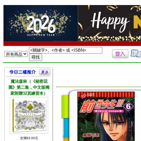
魔法森林（《秘密花
園》第二集，中文版獨
家附贈32頁練習本）
定價93.00元