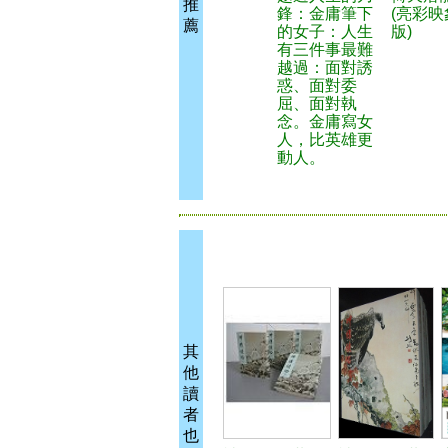
推
鋒：金庸筆下
(亮彩
薦
的女子：人生
版)
有三件事最難
越過：面對誘
惑、面對委
屈、面對執
念。金庸寫女
人，比英雄更
動人。
其
他
讀
者
也