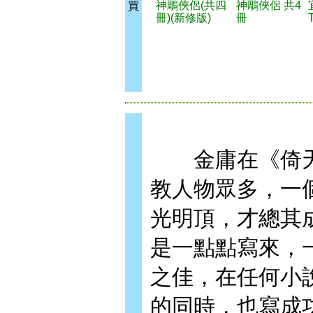
神鵰俠侶(共四
神鵰俠侶 共4
買
冊)(新修版)
冊
T
金庸在《倚天
教人物眾多，一
光明頂，才總其
是一點點寫來，
之佳，在任何小
的同時，也寫成