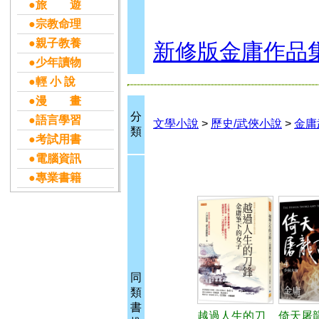
●旅 遊
●宗教命理
●親子教養
新修版金庸作品
●少年讀物
●輕 小 說
●漫 畫
分
●語言學習
文學小說
>
歷史/武俠小說
>
金庸
類
●考試用書
●電腦資訊
●專業書籍
同
類
書
越過人生的刀
倚天屠龍