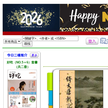
好吃（NO.5＋6）套書
（共二冊）