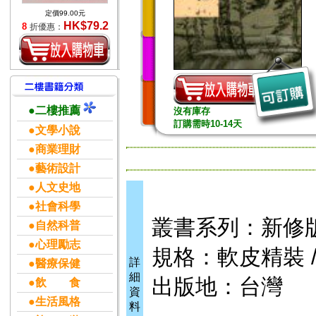
定價99.00元
HK$79.2
8
折優惠：
●二樓推薦
沒有庫存
訂購需時10-14天
●文學小說
●商業理財
●藝術設計
●人文史地
●社會科學
叢書系列：新修
●自然科普
●心理勵志
規格：軟皮精裝 / 2
詳
●醫療保健
細
出版地：台灣
●飲 食
資
●生活風格
料