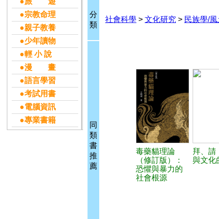
●旅 遊
●宗教命理
分
社會科學
>
文化研究
>
民族學/
類
●親子教養
●少年讀物
●輕 小 說
●漫 畫
●語言學習
●考試用書
●電腦資訊
●專業書籍
同
類
書
毒藥貓理論
拜、請
推
（修訂版）：
與文化
薦
恐懼與暴力的
社會根源