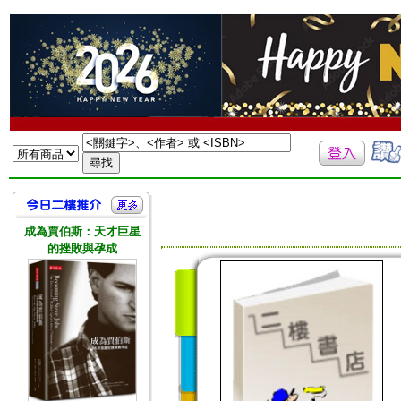
成為賈伯斯：天才巨星
的挫敗與孕成