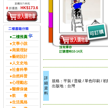
定價217.00元
HK$173.6
8
折優惠：
●二樓推薦
●文學小說
沒有庫存
●商業理財
訂購需時10-14天
●藝術設計
●人文史地
●社會科學
●自然科普
詳
規格：平裝 / 普級 / 單色印刷 / 初
●心理勵志
細
出版地：台灣
資
●醫療保健
料
●飲 食
●生活風格