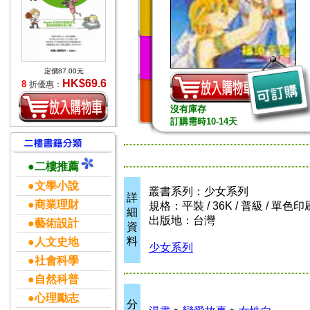
定價87.00元
HK$69.6
8
折優惠：
沒有庫存
訂購需時10-14天
●二樓推薦
●文學小說
叢書系列：少女系列
詳
●商業理財
規格：平裝 / 36K / 普級 / 單色印
細
出版地：台灣
●藝術設計
資
料
●人文史地
少女系列
●社會科學
●自然科普
●心理勵志
分