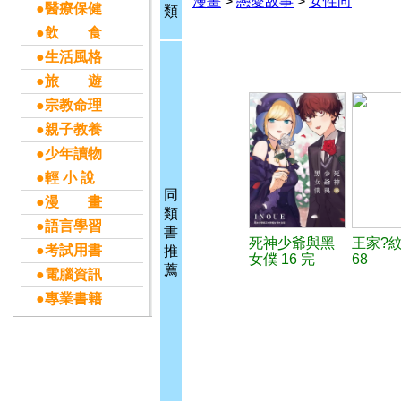
漫畫
>
戀愛故事
>
女性向
●醫療保健
類
●飲 食
●生活風格
●旅 遊
●宗教命理
●親子教養
●少年讀物
●輕 小 說
同
●漫 畫
類
●語言學習
書
死神少爺與黑
王家?
●考試用書
推
女僕 16 完
68
薦
●電腦資訊
●專業書籍