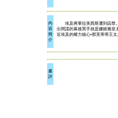
內
埃及將軍拉美西斯遭到囚禁。
容
出間諜的幕後黑手就是娜姬雅皇
簡
近埃及的權力核心•那芙蒂蒂王太
介
書
評