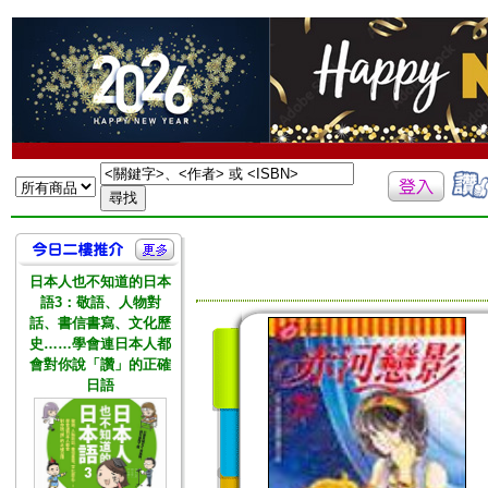
日本人也不知道的日本
語3：敬語、人物對
話、書信書寫、文化歷
史……學會連日本人都
會對你說「讚」的正確
日語