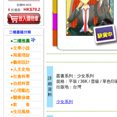
定價99.00元
HK$79.2
8
折優惠：
●二樓推薦
●文學小說
●商業理財
●藝術設計
●人文史地
叢書系列：少女系列
●社會科學
詳
規格：平裝 / 36K / 普級 / 單色印
●自然科普
細
出版地：台灣
資
●心理勵志
料
●醫療保健
少女系列
●飲 食
●生活風格