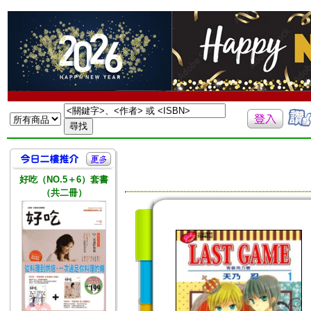
好吃（NO.5＋6）套書
（共二冊）