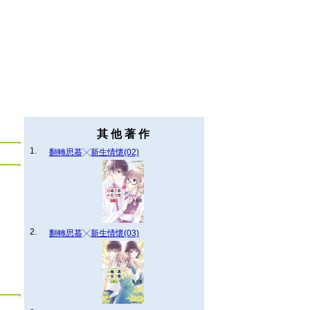
其 他 著 作
1.
翻轉思慕╳新生情懷(02)
2.
翻轉思慕╳新生情懷(03)