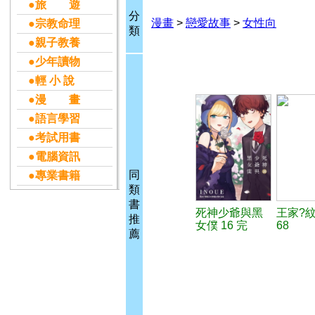
●旅 遊
分
漫畫
>
戀愛故事
>
女性向
●宗教命理
類
●親子教養
●少年讀物
●輕 小 說
●漫 畫
●語言學習
●考試用書
●電腦資訊
同
●專業書籍
類
書
死神少爺與黑
王家?
推
女僕 16 完
68
薦