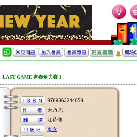
LAST GAME 青春角力賽 1
9789863244059
天乃 忍
江荷偲
東立