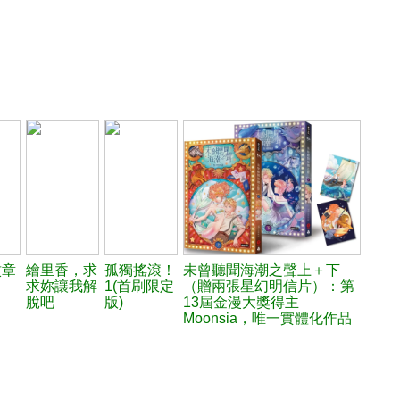
紋章
繪里香，求
孤獨搖滾！
未曾聽聞海潮之聲上＋下
求妳讓我解
1(首刷限定
（贈兩張星幻明信片）：第
脫吧
版)
13屆金漫大獎得主
Moonsia，唯一實體化作品