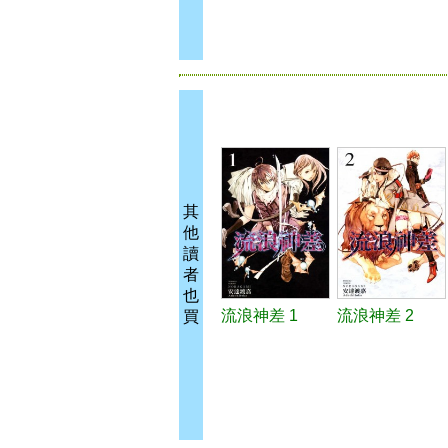
其
他
讀
者
也
流浪神差 1
流浪神差 2
買