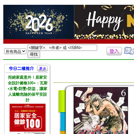
拒絕家庭意外！居家安
全設計健檢100+：瓦斯
•水電•防墜•防盜，讓家
人遠離危險的保平安設
計