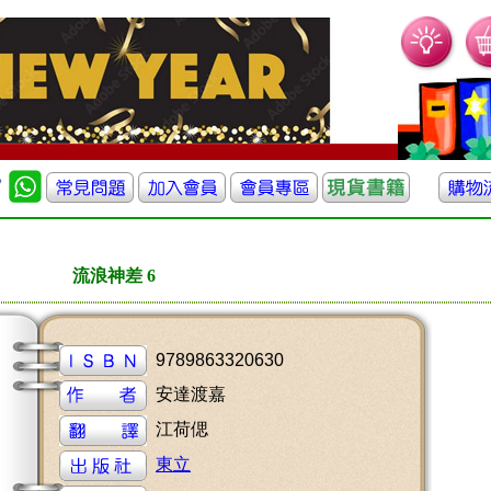
流浪神差 6
9789863320630
安達渡嘉
江荷偲
東立