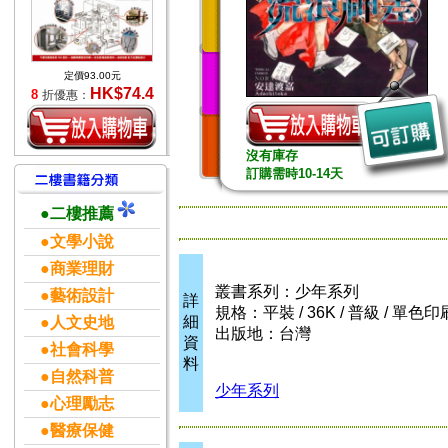
定價93.00元
HK$74.4
8
折優惠：
沒有庫存
訂購需時10-14天
●二樓推薦
●文學小說
●商業理財
叢書系列：少年系列
●藝術設計
詳
規格：平裝 / 36K / 普級 / 單色印
細
●人文史地
出版地：台灣
資
●社會科學
料
●自然科普
少年系列
●心理勵志
●醫療保健