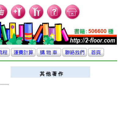
其 他 著 作