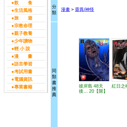
●飲 食
分
漫畫
>
靈異/神怪
●生活風格
類
●旅 遊
●宗教命理
●親子教養
●少年讀物
●輕 小 說
●漫 畫
●語言學習
同
●考試用書
類
●電腦資訊
書
彼岸島 48天
紅日之櫻
●專業書籍
推
後… 20【限】
薦