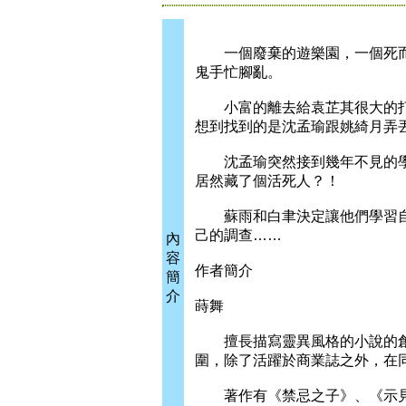
一個廢棄的遊樂園，一個死而
鬼手忙腳亂。
小富的離去給袁芷其很大的打
想到找到的是沈孟瑜跟姚綺月弄
沈孟瑜突然接到幾年不見的學
居然藏了個活死人？！
蘇雨和白聿決定讓他們學習自
己的調查……
內
容
作者簡介
簡
介
蒔舞
擅長描寫靈異風格的小說的創
圍，除了活躍於商業誌之外，在
著作有《禁忌之子》、《示見