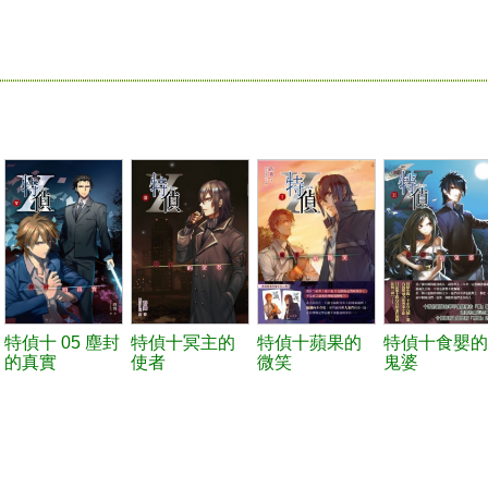
特偵十 05 塵封
特偵十冥主的
特偵十蘋果的
特偵十食嬰的
的真實
使者
微笑
鬼婆