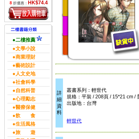
HK$74.4
8
折優惠：
●二樓推薦
●文學小說
●商業理財
●藝術設計
●人文史地
●社會科學
叢書系列：輕世代
●自然科普
詳
規格：平裝 / 208頁 / 15*21 cm 
●心理勵志
細
出版地：台灣
資
●醫療保健
料
●飲 食
輕世代
●生活風格
●旅 遊