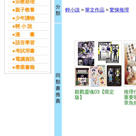
●宗教命理
分
●親子教養
輕小說
>
華文作品
>
驚悚推理
類
●少年讀物
●輕 小 說
●漫 畫
●語言學習
●考試用書
●電腦資訊
●專業書籍
同
類
書
殺戮靈魂03【限定
推理
推
版】
重要
薦
章魚