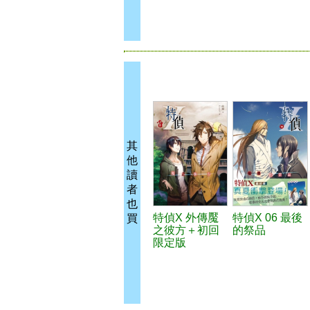
其
他
讀
者
也
特偵X 外傳魘
特偵X 06 最後
買
之彼方＋初回
的祭品
限定版