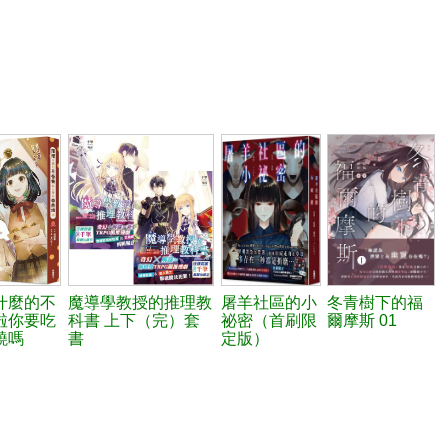
什麼的不
魔導學教授的推理教
屠羊社區的小
冬青樹下的福
啦你要吃
科書 上下（完）套
祕密（首刷限
爾摩斯 01
燒嗎
書
定版）