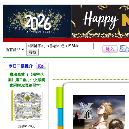
魔法森林（《秘密花
園》第二集，中文版獨
家附贈32頁練習本）
定價93.00元