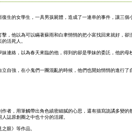
復生的女學生，一具男孩屍體，造成了一連串的事件，讓三個
擊，他以為可以瞞著蘇雨和白聿悄悄的把小富找回來就好，卻
丟的活死人。
妹連絡，以為春天來臨的他，得到的卻是學妹的委託，他的母
立自強，在小鬼們一團混亂的時候，他們也開始悄悄的進行了
作者，用筆觸帶出角色縝密細膩的心思，還有描寫詭譎多變的
同人誌原創圈之中也十分的活躍。
之眼》等作品。