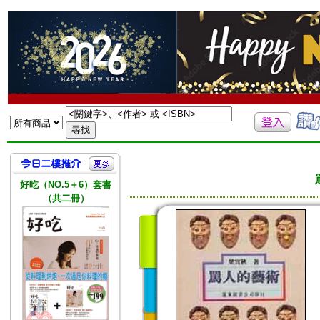
好吃（NO.5＋6）套書
（共二冊）