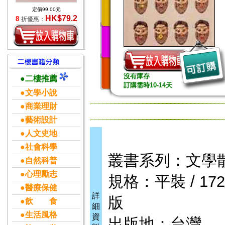
定價99.00元
HK$79.2
8
折優惠：
沒有庫存
●二樓推薦
訂購需時10-14天
●文學小說
●商業理財
●藝術設計
●人文史地
●社會科學
叢書系列：文學
●自然科普
●心理勵志
規格：平裝 / 172頁
●醫療保健
詳
版
●飲 食
細
●生活風格
資
出版地：台灣