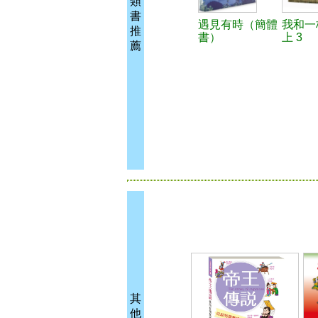
類
書
遇見有時（簡體
我和一
推
書）
上 3
薦
其
他