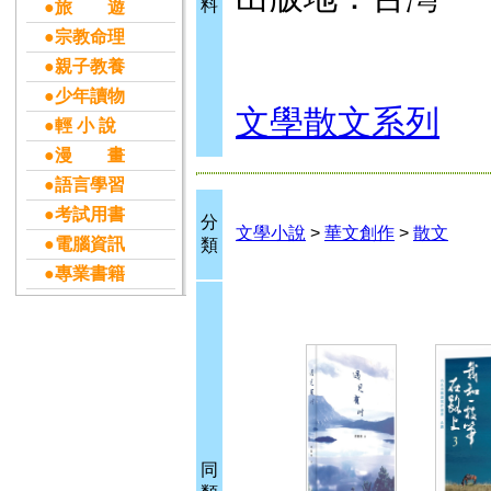
料
●旅 遊
●宗教命理
●親子教養
●少年讀物
文學散文系列
●輕 小 說
●漫 畫
●語言學習
●考試用書
分
文學小說
>
華文創作
>
散文
●電腦資訊
類
●專業書籍
同