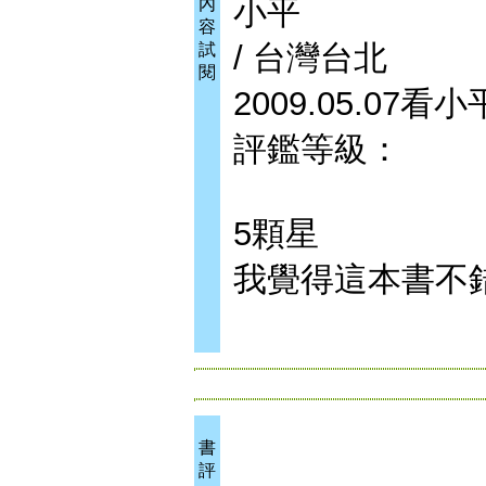
小平
內
容
/ 台灣台北
試
閱
2009.05.07
評鑑等級：
5顆星
我覺得這本書不
書
評