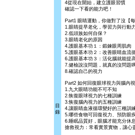
4從現在開始，建立護眼習慣
確認一下看的能力吧！
Part1 眼睛運動，你做對了沒【
1.眼睛提早老化，學習力與行動
2.低頭族如何自保？
3.眼睛老化的原因
4.護眼基本功１：鍛鍊眼周肌肉
5.護眼基本功２：改善眼睛血流
6.護眼基本功３：活化腦就能提
7.健檢說沒問題，就真的沒問題
8.確認自己的視力
Part2 如何回復眼球視力與腦
1.九大眼睛功能不可不知
2.恢復眼球視力的七種訓練
3.恢復腦內視力的五種訓練
目
4.讓眼睛血液循環變好的三種訓
錄
5.哪些食物可回復視力、預防眼
6.睡眠品質好，眼腦才能充分休
搶救視力：常看實景實物，讓心