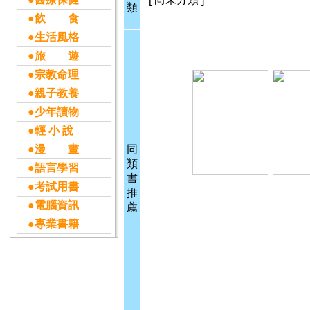
類
●飲 食
●生活風格
●旅 遊
●宗教命理
●親子教養
●少年讀物
●輕 小 說
●漫 畫
同
類
●語言學習
書
●考試用書
推
●電腦資訊
薦
●專業書籍