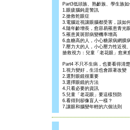
Part3低頭族、熟齡族、學生族
1.眼疲腦鈍是警訊
2.搶救乾眼症
3.電腦近視讓眼腦都受害，該如
4.隨年齡增長，愈容易罹患青光
5.罹患黃斑部病變機率增高
6.血糖高的人，小心糖尿病網膜
7.壓力大的人，小心壓力性近視
搶救視力：兒童「老花眼」愈來
Part4 不只不生病，也要看得
1.視力變好，生活也會跟著改變
2.選對眼鏡很重要
3.選擇眼鏡的方法
4.只看必要的資訊
5.兒童「老花眼」要這樣預防
6.看得到卻像盲人一樣？
7.讓眼和腦變年輕的六個法則