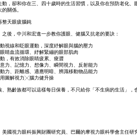
走動，卻和你在三、四十歲時的生活習慣，以及你在預防老化、
大的關係。
整天眼疲腦鈍
之後，中川和宏進一步教你護眼、健腦又抗老的要訣：
動視線和眨眼運動，深度紓解眼與腦的壓力
眼睛血流循環、紓解緊繃的眼部肌肉
動，有效消除眼睛疲累、痠澀
意力、記憶力、想像力、瞬間視力、反射能力
動力、距離感、適應明暗、辨識移動物品能力
用圖解視力╳腦力健升操
、熟齡族都可以這樣每日保養，不只給你「不生病的生活」，
！
美國視力眼科振興財團研究員、巴爾的摩視力眼科學會主任研