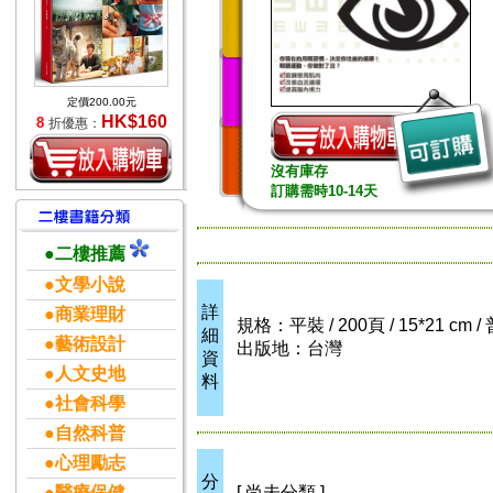
定價200.00元
HK$160
8
折優惠：
沒有庫存
訂購需時10-14天
●二樓推薦
●文學小說
詳
●商業理財
規格：平裝 / 200頁 / 15*21 cm 
細
●藝術設計
出版地：台灣
資
●人文史地
料
●社會科學
●自然科普
●心理勵志
分
●醫療保健
[ 尚未分類 ]