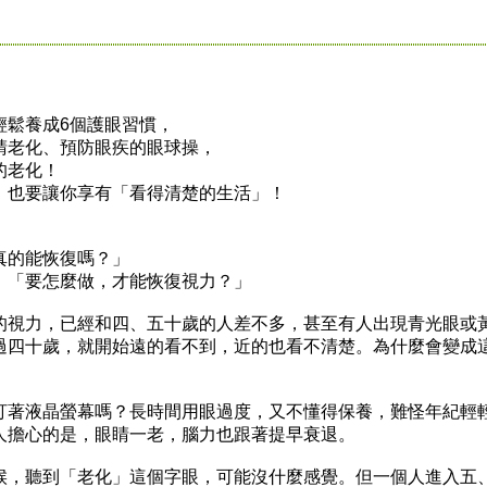
。
鬆養成6個護眼習慣，
老化、預防眼疾的眼球操，
的老化！
也要讓你享有「看得清楚的生活」！
的能恢復嗎？」
「要怎麼做，才能恢復視力？」
視力，已經和四、五十歲的人差不多，甚至有人出現青光眼或
過四十歲，就開始遠的看不到，近的也看不清楚。為什麼會變成
著液晶螢幕嗎？長時間用眼過度，又不懂得保養，難怪年紀輕
人擔心的是，眼睛一老，腦力也跟著提早衰退。
，聽到「老化」這個字眼，可能沒什麼感覺。但一個人進入五