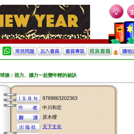
球操：視力、腦力一起變年輕的祕訣
9789863202363
中川和宏
原木櫻
天下文化