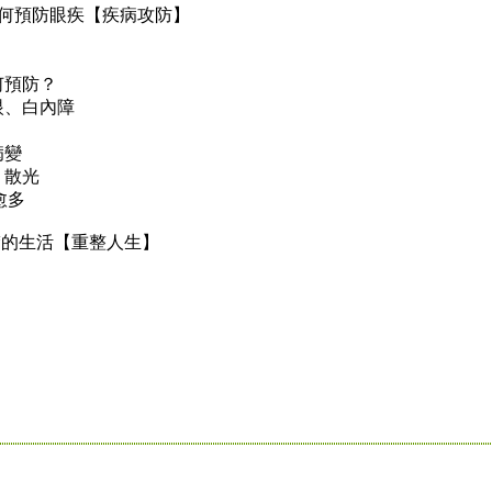
如何預防眼疾【疾病攻防】
何預防？
眼、白內障
病變
、散光
愈多
清楚的生活【重整人生】