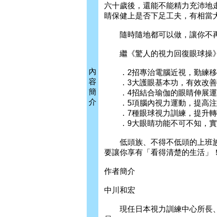
六十歲後，還能不能精力充沛地
睛保健上是否下足工夫，有相當
隨時隨地都可以做，讓你不再
繼《驚人的視力回復眼球操》
內
．2招專治電腦近視，勤練移
容
．3大護眼基本功，有效改善
簡
．4招結合瑜伽的眼睛伸展運
介
．5項腦內視力運動，提高注
．7種眼球視力訓練，提升轉
．9大眼睛功能不可不知，實
低頭族、不得不低頭的上班族
要讓你享有「看得清楚的生活」
作者簡介
中川和宏
現任日本視力訓練中心所長、