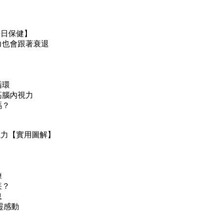
每日保健】
力也會跟著衰退
循環
高腦內視力
嗎？
內視力【實用圖解】
練
疾？
息
靈感動