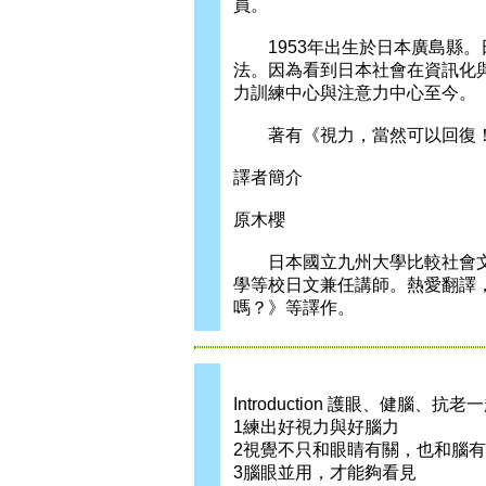
員。
1953年出生於日本廣島縣。
法。因為看到日本社會在資訊化與
力訓練中心與注意力中心至今。
著有《視力，當然可以回復！
譯者簡介
原木櫻
日本國立九州大學比較社會文
學等校日文兼任講師。熱愛翻譯
嗎？》等譯作。
Introduction 護眼、健腦、抗
1練出好視力與好腦力
2視覺不只和眼睛有關，也和腦
3腦眼並用，才能夠看見