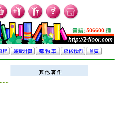
其 他 著 作